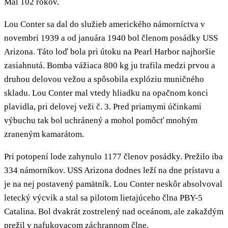
Mal 102 rokov.
Lou Conter sa dal do služieb amerického námorníctva v
novembri 1939 a od januára 1940 bol členom posádky USS
Arizona. Táto loď bola pri útoku na Pearl Harbor najhoršie
zasiahnutá. Bomba vážiaca 800 kg ju trafila medzi prvou a
druhou delovou vežou a spôsobila explóziu muničného
skladu. Lou Conter mal vtedy hliadku na opačnom konci
plavidla, pri delovej veži č. 3. Pred priamymi účinkami
výbuchu tak bol uchránený a mohol pomôcť mnohým
zraneným kamarátom.
Pri potopení lode zahynulo 1177 členov posádky. Prežilo iba
334 námorníkov. USS Arizona dodnes leží na dne prístavu a
je na nej postavený pamätník. Lou Conter neskôr absolvoval
letecký výcvik a stal sa pilotom lietajúceho člna PBY-5
Catalina. Bol dvakrát zostrelený nad oceánom, ale zakaždým
prežil v nafukovacom záchrannom člne.