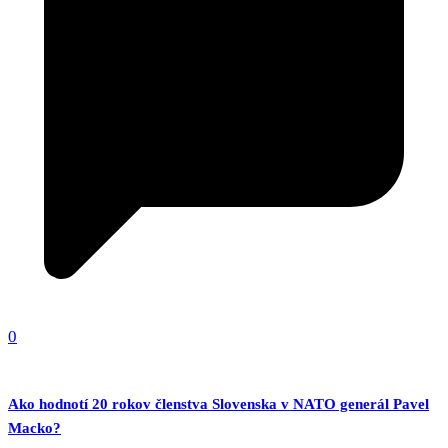
0
Ako hodnotí 20 rokov členstva Slovenska v NATO generál Pavel
Macko?