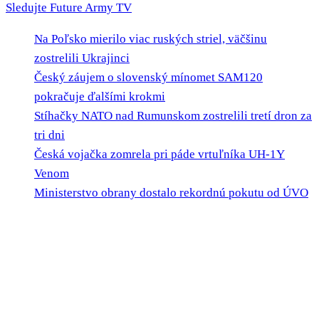
Sledujte Future Army TV
Na Poľsko mierilo viac ruských striel, väčšinu
zostrelili Ukrajinci
Český záujem o slovenský mínomet SAM120
pokračuje ďalšími krokmi
Stíhačky NATO nad Rumunskom zostrelili tretí dron za
tri dni
Česká vojačka zomrela pri páde vrtuľníka UH-1Y
Venom
Ministerstvo obrany dostalo rekordnú pokutu od ÚVO