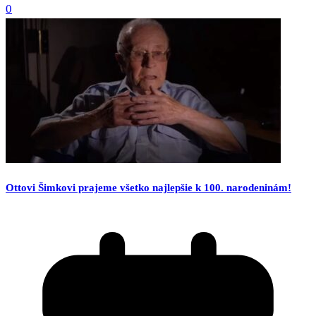
0
Ottovi Šimkovi prajeme všetko najlepšie k 100. narodeninám!