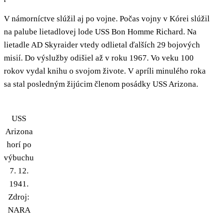
V námorníctve slúžil aj po vojne. Počas vojny v Kórei slúžil
na palube lietadlovej lode USS Bon Homme Richard. Na
lietadle AD Skyraider vtedy odlietal ďalších 29 bojových
misií. Do výslužby odišiel až v roku 1967. Vo veku 100
rokov vydal knihu o svojom živote. V apríli minulého roka
sa stal posledným žijúcim členom posádky USS Arizona.
USS
Arizona
horí po
výbuchu
7. 12.
1941.
Zdroj:
NARA