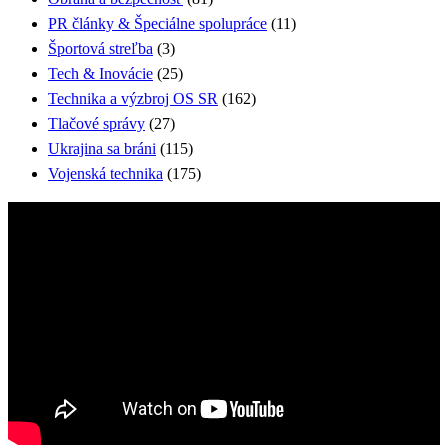
PR články & Špeciálne spolupráce
(11)
Športová streľba
(3)
Tech & Inovácie
(25)
Technika a výzbroj OS SR
(162)
Tlačové správy
(27)
Ukrajina sa bráni
(115)
Vojenská technika
(175)