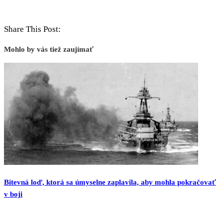
Share This Post:
Mohlo by vás tiež zaujímať
Bitevná loď, ktorá sa úmyselne zaplavila, aby mohla pokračovať
v boji