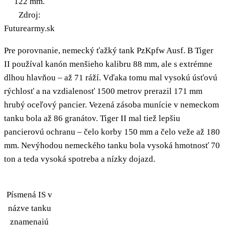
122 mm.
Zdroj:
Futurearmy.sk
Pre porovnanie, nemecký ťažký tank PzKpfw Ausf. B Tiger
II používal kanón menšieho kalibru 88 mm, ale s extrémne
dlhou hlavňou – až 71 ráží. Vďaka tomu mal vysokú úsťovú
rýchlosť a na vzdialenosť 1500 metrov prerazil 171 mm
hrubý oceľový pancier. Vezená zásoba munície v nemeckom
tanku bola až 86 granátov. Tiger II mal tiež lepšiu
pancierovú ochranu – čelo korby 150 mm a čelo veže až 180
mm. Nevýhodou nemeckého tanku bola vysoká hmotnosť 70
ton a teda vysoká spotreba a nízky dojazd.
Písmená IS v
názve tanku
znamenajú