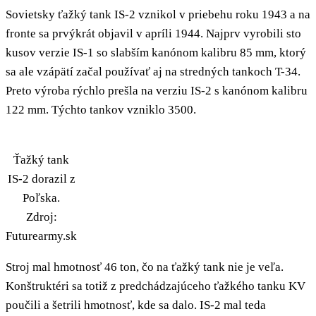
Sovietsky ťažký tank IS-2 vznikol v priebehu roku 1943 a na
fronte sa prvýkrát objavil v apríli 1944. Najprv vyrobili sto
kusov verzie IS-1 so slabším kanónom kalibru 85 mm, ktorý
sa ale vzápätí začal používať aj na stredných tankoch T-34.
Preto výroba rýchlo prešla na verziu IS-2 s kanónom kalibru
122 mm. Týchto tankov vzniklo 3500.
Ťažký tank
IS-2 dorazil z
Poľska.
Zdroj:
Futurearmy.sk
Stroj mal hmotnosť 46 ton, čo na ťažký tank nie je veľa.
Konštruktéri sa totiž z predchádzajúceho ťažkého tanku KV
poučili a šetrili hmotnosť, kde sa dalo. IS-2 mal teda