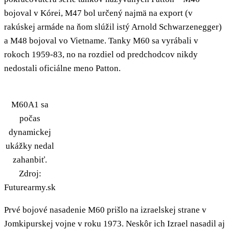
bojoval v Kórei, M47 bol určený najmä na export (v
rakúskej armáde na ňom slúžil istý Arnold Schwarzenegger)
a M48 bojoval vo Vietname. Tanky M60 sa vyrábali v
rokoch 1959-83, no na rozdiel od predchodcov nikdy
nedostali oficiálne meno Patton.
M60A1 sa
počas
dynamickej
ukážky nedal
zahanbiť.
Zdroj:
Futurearmy.sk
Prvé bojové nasadenie M60 prišlo na izraelskej strane v
Jomkipurskej vojne v roku 1973. Neskôr ich Izrael nasadil aj