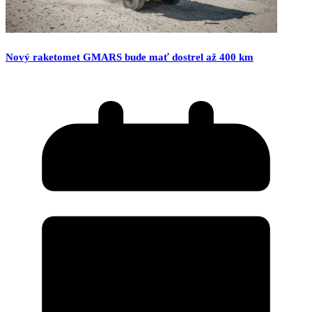
Nový raketomet GMARS bude mať dostrel až 400 km