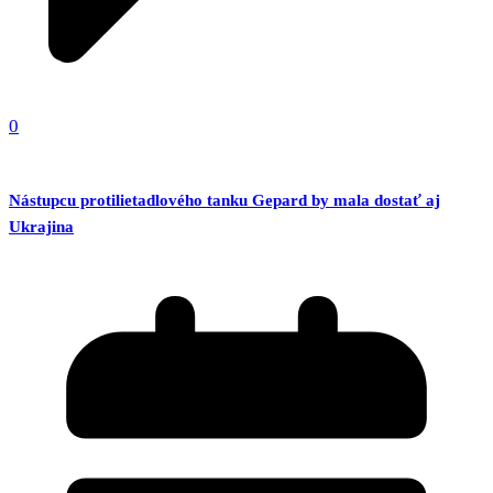
0
Nástupcu protilietadlového tanku Gepard by mala dostať aj
Ukrajina