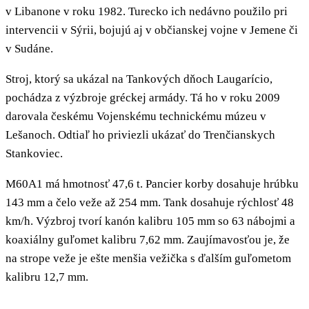
v Libanone v roku 1982. Turecko ich nedávno použilo pri
intervencii v Sýrii, bojujú aj v občianskej vojne v Jemene či
v Sudáne.
Stroj, ktorý sa ukázal na Tankových dňoch Laugarício,
pochádza z výzbroje gréckej armády. Tá ho v roku 2009
darovala českému Vojenskému technickému múzeu v
Lešanoch. Odtiaľ ho priviezli ukázať do Trenčianskych
Stankoviec.
M60A1 má hmotnosť 47,6 t. Pancier korby dosahuje hrúbku
143 mm a čelo veže až 254 mm. Tank dosahuje rýchlosť 48
km/h. Výzbroj tvorí kanón kalibru 105 mm so 63 nábojmi a
koaxiálny guľomet kalibru 7,62 mm. Zaujímavosťou je, že
na strope veže je ešte menšia vežička s ďalším guľometom
kalibru 12,7 mm.