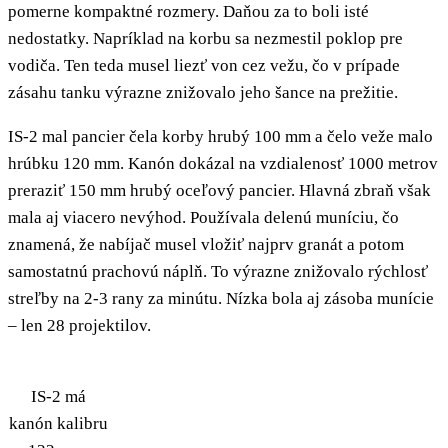
pomerne kompaktné rozmery. Daňou za to boli isté
nedostatky. Napríklad na korbu sa nezmestil poklop pre
vodiča. Ten teda musel liezť von cez vežu, čo v prípade
zásahu tanku výrazne znižovalo jeho šance na prežitie.
IS-2 mal pancier čela korby hrubý 100 mm a čelo veže malo
hrúbku 120 mm. Kanón dokázal na vzdialenosť 1000 metrov
preraziť 150 mm hrubý oceľový pancier. Hlavná zbraň však
mala aj viacero nevýhod. Používala delenú muníciu, čo
znamená, že nabíjač musel vložiť najprv granát a potom
samostatnú prachovú náplň. To výrazne znižovalo rýchlosť
streľby na 2-3 rany za minútu. Nízka bola aj zásoba munície
– len 28 projektilov.
IS-2 má
kanón kalibru