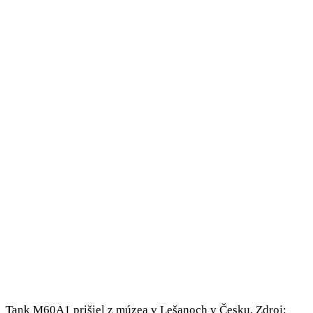
Tank M60A1 prišiel z múzea v Lešanoch v Česku. Zdroj: