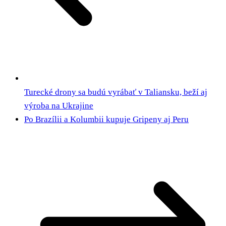
Turecké drony sa budú vyrábať v Taliansku, beží aj
výroba na Ukrajine
Po Brazílii a Kolumbii kupuje Gripeny aj Peru