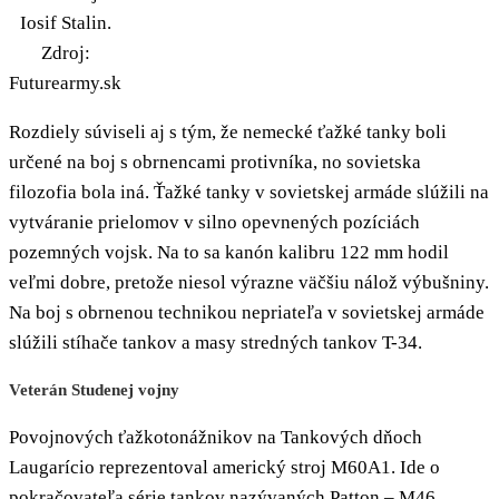
Iosif Stalin.
Zdroj:
Futurearmy.sk
Rozdiely súviseli aj s tým, že nemecké ťažké tanky boli
určené na boj s obrnencami protivníka, no sovietska
filozofia bola iná. Ťažké tanky v sovietskej armáde slúžili na
vytváranie prielomov v silno opevnených pozíciách
pozemných vojsk. Na to sa kanón kalibru 122 mm hodil
veľmi dobre, pretože niesol výrazne väčšiu nálož výbušniny.
Na boj s obrnenou technikou nepriateľa v sovietskej armáde
slúžili stíhače tankov a masy stredných tankov T-34.
Veterán Studenej vojny
Povojnových ťažkotonážnikov na Tankových dňoch
Laugarício reprezentoval americký stroj M60A1. Ide o
pokračovateľa série tankov nazývaných Patton – M46