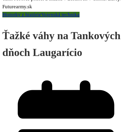
Futurearmy.sk
Historky z histórie
Vojenská technika
Ťažké váhy na Tankových
dňoch Laugarício