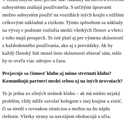
subsystému znášajú používatelia. S určitými úpravami
možno subsystém použiť na vozidlách iných krajín s nižšími
celkovými nákladmi a rizikom. Týmto spôsobom sa náklady
na vývoj v podstate rozložia medzi všetkých členov a všetci
z toho majú prospech. To isté platí aj pre výmenu skúseností
z každodenného používania, ako aj z prevádzky. Ak by
každý členský štát musel tieto skúsenosti zbierať sám, stálo
by to oveľa viac zdrojov a času.
Prejavuje sa činnosť klubu aj mimo stretnutí klubu?
Komunikujú partneri medzi sebou aj na iných úrovniach?
To je jedna zo silných stránok klubu – ak má niekto nejaký
problém, vždy môže zavolať kolegom v inej krajine a zistiť,
či sa stretli s rovnakou situáciou a možno na ňu nájdu
riešenie. Všetky strany sa navzájom obohacujú a učia.