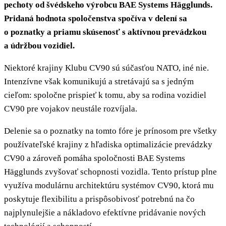
pechoty od švédskeho výrobcu BAE Systems Hägglunds.
Pridaná hodnota spoločenstva spočíva v delení sa
o poznatky a priamu skúsenosť s aktívnou prevádzkou
a údržbou vozidiel.
Niektoré krajiny Klubu CV90 sú súčasťou NATO, iné nie.
Intenzívne však komunikujú a stretávajú sa s jedným
cieľom: spoločne prispieť k tomu, aby sa rodina vozidiel
CV90 pre vojakov neustále rozvíjala.
Delenie sa o poznatky na tomto fóre je prínosom pre všetky
používateľské krajiny z hľadiska optimalizácie prevádzky
CV90 a zároveň pomáha spoločnosti BAE Systems
Hägglunds zvyšovať schopnosti vozidla. Tento prístup plne
využíva modulárnu architektúru systémov CV90, ktorá mu
poskytuje flexibilitu a prispôsobivosť potrebnú na čo
najplynulejšie a nákladovo efektívne pridávanie nových