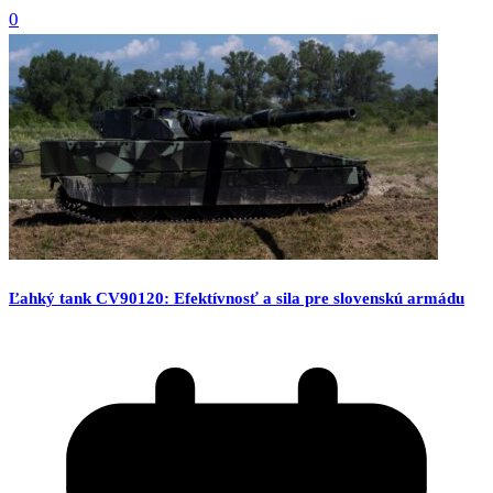
0
Ľahký tank CV90120: Efektívnosť a sila pre slovenskú armádu