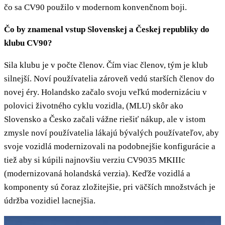
čo sa CV90 použilo v modernom konvenčnom boji.
Čo by znamenal vstup Slovenskej a Českej republiky do
klubu CV90?
Sila klubu je v počte členov. Čím viac členov, tým je klub
silnejší. Noví používatelia zároveň vedú starších členov do
novej éry. Holandsko začalo svoju veľkú modernizáciu v
polovici životného cyklu vozidla, (MLU) skôr ako
Slovensko a Česko začali vážne riešiť nákup, ale v istom
zmysle noví používatelia lákajú bývalých používateľov, aby
svoje vozidlá modernizovali na podobnejšie konfigurácie a
tiež aby si kúpili najnovšiu verziu CV9035 MKIIIc
(modernizovaná holandská verzia). Keďže vozidlá a
komponenty sú čoraz zložitejšie, pri väčších množstvách je
údržba vozidiel lacnejšia.