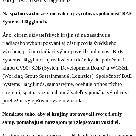
Zdroj: BAE Systems Hägglunds
Na spätnú väzbu zrejme čaká aj výrobca, spoločnosť BAE
Systems Hägglunds.
Áno, okrem užívateľských krajín sú na zasadnutie
riadiaceho výboru pozvaní aj zástupcovia švédskeho
výrobcu, pričom riadiaci výbor poveril spoločnosť BAE
Systems Hägglunds aj realizáciou dcérskych spoločností
klubu CV90: SDB (System Development Board) a WGS&L
(Working Group Sustainment & Logistics). Spoločnosť BAE
Systems Hägglunds, samozrejme, oceňuje prínos týchto
stretnutí, spätná väzba od používateľov pomáha výrobcovi
priebežne vylepšovať systém vozidla.
Namiesto toho, aby si krajiny upravovali svoje flotily
samy, pomáhajú si navzájom pri zlepšovaní vozidiel.
V istom zmysle áno, presne tak. Náklady na návrh a overenie