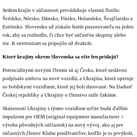
Sedem krajín v súčasnosti prevádzkuje vlastnú flotilu:
Švédsko, Nórsko, Dánsko, Fínsko, Holandsko, Švajčiarsko a
Estónsko. Slovensko už získalo štatút pozorovateľa na jeden
rok, aby sa rozhodlo, či chce byť súčasťou skupiny alebo
nie. K stretnutiam sa pripojilo už dvakrát.
Ktoré krajiny okrem Slovenska sa ešte len pridajú?
Potenciálnymi novými členmi sú aj Česko, ktoré nedávno
podpísalo zmluvu na nové vozidlá, a Ukrajina, ktorá operuje
so švédskymi vozidlami, ktoré jej boli darované. Na žiadosť
Českej republiky a Ukrajiny o členstvo stále čakáme.
Skúsenosti Ukrajiny s týmto vozidlom určite budú ďalším
impulzom pre OEM (original equipment manufacturer =
výroba pôvodných súčiastok) na nový vývoj, ako aj pre
súčasných členov Klubu používateľov, keďže je to prvýkrát,