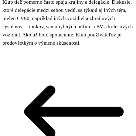
Klub tiež pomerne často spája krajiny a delegácie. Diskusie,
ktoré delegácie medzi sebou vedú, sa týkajú aj iných tém,
nielen CV90, napríklad iných vozidiel a zbraňových
systémov – tankov, samohybných húfnic a BV a kolesových
vozidiel. Ako už bolo spomenuté, Klub používateľov je
predovšetkým o výmene skúseností.