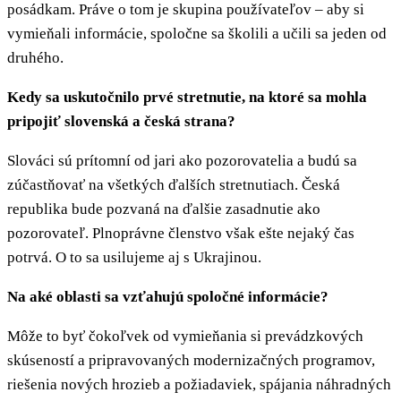
posádkam. Práve o tom je skupina používateľov – aby si
vymieňali informácie, spoločne sa školili a učili sa jeden od
druhého.
Kedy sa uskutočnilo prvé stretnutie, na ktoré sa mohla
pripojiť slovenská a česká strana?
Slováci sú prítomní od jari ako pozorovatelia a budú sa
zúčastňovať na všetkých ďalších stretnutiach. Česká
republika bude pozvaná na ďalšie zasadnutie ako
pozorovateľ. Plnoprávne členstvo však ešte nejaký čas
potrvá. O to sa usilujeme aj s Ukrajinou.
Na aké oblasti sa vzťahujú spoločné informácie?
Môže to byť čokoľvek od vymieňania si prevádzkových
skúseností a pripravovaných modernizačných programov,
riešenia nových hrozieb a požiadaviek, spájania náhradných