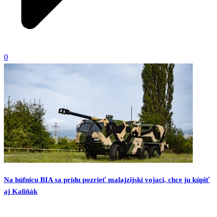
0
Na húfnicu BIA sa prídu pozrieť malajzijskí vojaci, chce ju kúpiť
aj Kaliňák