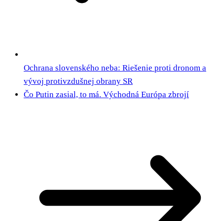
Ochrana slovenského neba: Riešenie proti dronom a
vývoj protivzdušnej obrany SR
Čo Putin zasial, to má. Východná Európa zbrojí