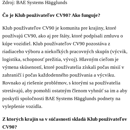
Zdroj: BAE Systems Hägglunds
Čo je Klub používateľov CV90? Ako funguje?
Klub používateľov CV90 je komunita pre krajiny, ktoré
používajú CV90, ako aj pre štáty, ktoré podpísali zmluvu o
kúpe vozidiel. Klub používateľov CV90 pozostáva z
riadiaceho výboru a niekoľkých pracovných skupín (výcvik,
logistika, schopnosť prežitia, vývoj). Hlavným cieľom je
výmena skúseností, ktoré používatelia získali počas misií v
zahraničí i počas každodenného používania a výcviku.
Rovnako aj riešenie problémov, s ktorými sa používatelia
stretávajú, aby pomohli ostatným členom vyhnúť sa im a aby
poskytli spoločnosti BAE Systems Hägglunds podnety na
vylepšenie vozidla.
Z ktorých krajín sa v súčasnosti skladá Klub používateľov
CV90?