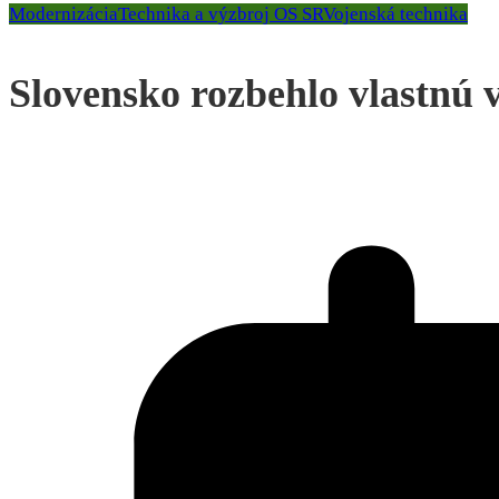
Modernizácia
Technika a výzbroj OS SR
Vojenská technika
Slovensko rozbehlo vlastnú