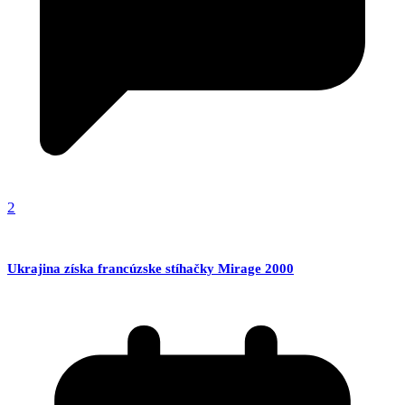
2
Ukrajina získa francúzske stíhačky Mirage 2000