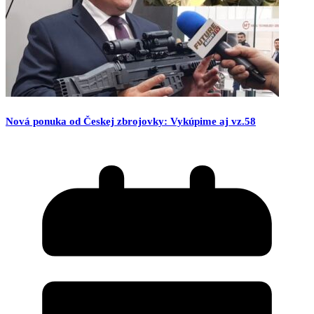
Nová ponuka od Českej zbrojovky: Vykúpime aj vz.58