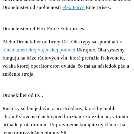
Dronebuster od spoločnosti
Flex Force
Enterprises.
Dronebuster od Flex Force Enterprises.
Alebo Dronekiller od firmy
IXI
. Oba typy sa spomínali
v
rámci americkej vojenskej pomoci
Ukrajine. Oba systémy
fungujú na báze rádiových vĺn, ktoré preťažia frekvenciu,
vďaka ktorej operátor dron ovláda, čo má za následok pád a
zničenie stroja.
Dronekiller od IXI.
Rušičky sú len jedným z prostriedkov, ktoré by mohli
chrániť slovenské nebo pred hrozbami zo vzduchu, v tomto
prípade proti dronom. Pripravujeme komplexný článok na
tému protivzdušnej obrany SR.