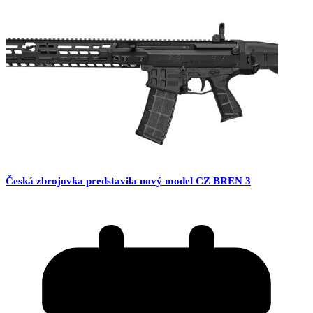
Česká zbrojovka predstavila nový model CZ BREN 3