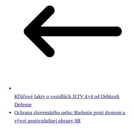
Kľúčové fakty o vozidlách JLTV 4×4 od Oshkosh
Defense
Ochrana slovenského neba: Riešenie proti dronom a
vývoj protivzdušnej obrany SR