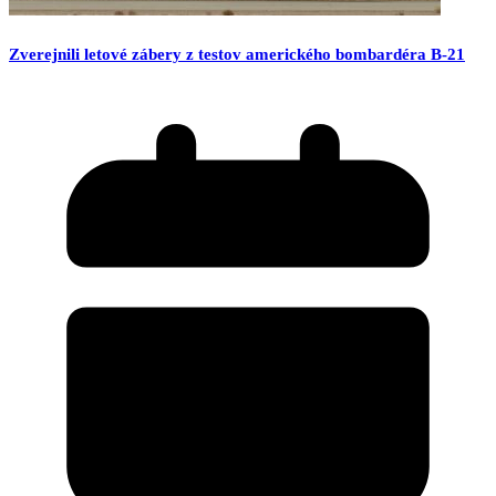
Zverejnili letové zábery z testov amerického bombardéra B-21