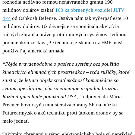
rozhodla nedávno formou nenávratného grantu 190
miliónov dolárov získať
160 ks obrnených vozidiel JLTV
4×4
od Oshkosh Defense. Ostáva nám tak vyčerpať ešte 10
miliónov dolárov. Už dávnejšie sa spomínala akvizícia
ručných zbraní a práve protidronových systémov. Jedinou
podmienkou zostáva, že techniku získanú cez FMF musí
používať aj americká armáda.
“Pôjde pravdepodobne o pasívne systémy bez použitia
kinetických eliminačných prostriedkov – teda rušičky, ktoré
zaistia, že letiaci objekt stratí možnosť komunikácie so
svojim operátorom, čím sa eliminuje prípadná hrozba
.
Rozhodujúca bude ponuka od USA,”
odpovedala Mária
Precner, hovorkyňa ministerstva obrany SR na otázku
Futurearmy.sk o akú techniku proti útokom dronov by sa
malo jednať.
Takýmito zbraňami v rámci elektronického boja sú napríklad