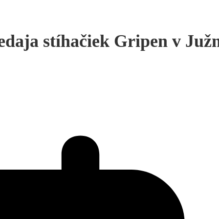
daja stíhačiek Gripen v Juž