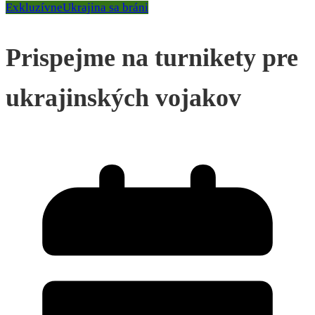
Exkluzívne
Ukrajina sa bráni
Prispejme na turnikety pre
ukrajinských vojakov