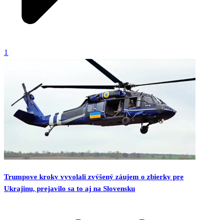
1
Trumpove kroky vyvolali zvýšený záujem o zbierky pre
Ukrajinu, prejavilo sa to aj na Slovensku