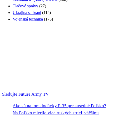
Tlačové správy
(27)
Ukrajina sa bráni
(115)
Vojenská technika
(175)
Sledujte Future Army TV
Ako sú na tom dodávky F-35 pre susedné Poľsko?
Na Poľsko mierilo viac ruských striel, väčšinu