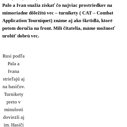
Palo a Ivan snažia získať čo najviac prostriedkov na
mimoriadne dôležitú vec – turnikety ( CAT – Combat
Application Tourniquet) známe aj ako škrtidlá, ktoré
potom doručia na front.
Milí čitatelia, máme možnosť
urobiť dobrú vec.
Rusi podľa
Pala a
Ivana
strieľajú aj
na hasičov.
Turnikety
preto v
minulosti
doviezli aj
im. Hasiči