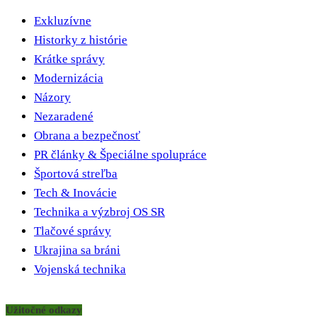
Exkluzívne
Historky z histórie
Krátke správy
Modernizácia
Názory
Nezaradené
Obrana a bezpečnosť
PR články & Špeciálne spolupráce
Športová streľba
Tech & Inovácie
Technika a výzbroj OS SR
Tlačové správy
Ukrajina sa bráni
Vojenská technika
Užitočné odkazy