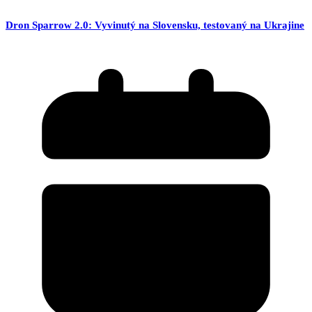
Dron Sparrow 2.0: Vyvinutý na Slovensku, testovaný na Ukrajine