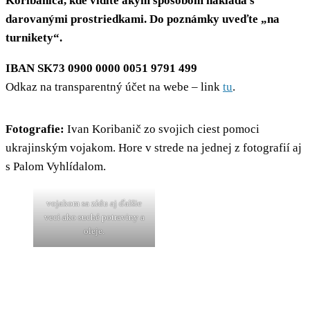
Koribaniča, kde vidíte akým spôsobom nakladá s
darovanými prostriedkami. Do poznámky uveďte „na
turnikety“.
IBAN SK73 0900 0000 0051 9791 499
Odkaz na transparentný účet na webe – link
tu
.
Fotografie:
Ivan Koribanič zo svojich ciest pomoci
ukrajinským vojakom. Hore v strede na jednej z fotografií aj
s Palom Vyhlídalom.
vojakom sa zídu aj ďalšie
veci ako suché potraviny a
oleje.