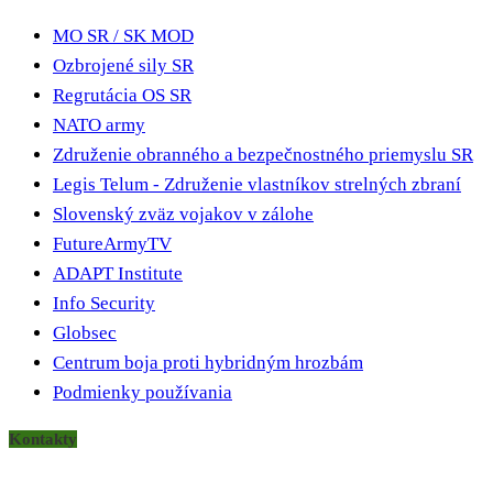
MO SR / SK MOD
Ozbrojené sily SR
Regrutácia OS SR
NATO army
Združenie obranného a bezpečnostného priemyslu SR
Legis Telum - Združenie vlastníkov strelných zbraní
Slovenský zväz vojakov v zálohe
FutureArmyTV
ADAPT Institute
Info Security
Globsec
Centrum boja proti hybridným hrozbám
Podmienky používania
Kontakty