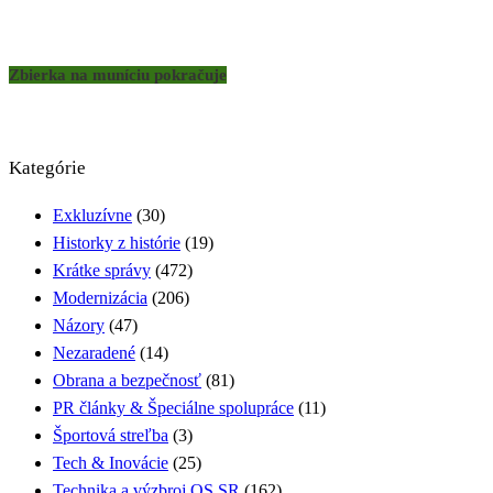
Zbierka na muníciu pokračuje
Kategórie
Exkluzívne
(30)
Historky z histórie
(19)
Krátke správy
(472)
Modernizácia
(206)
Názory
(47)
Nezaradené
(14)
Obrana a bezpečnosť
(81)
PR články & Špeciálne spolupráce
(11)
Športová streľba
(3)
Tech & Inovácie
(25)
Technika a výzbroj OS SR
(162)