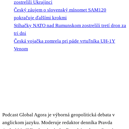
zostrelili Ukrajinci
Český záujem o slovenský mínomet SAM120
pokračuje ďalšími krokmi
Stíhačky NATO nad Rumunskom zostrelili tretí dron za
tri dni
Česká vojačka zomrela pri páde vrtuľníka UH-1Y
Venom
Podcast Global Agora je výborná geopolitická debata v
anglickom jazyku. Moderuje redaktor denníka Pravda