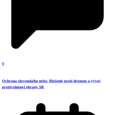
0
Ochrana slovenského neba: Riešenie proti dronom a vývoj
protivzdušnej obrany SR