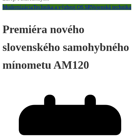
Modernizácia
Technika a výzbroj OS SR
Vojenská technika
Premiéra nového
slovenského samohybného
mínometu AM120