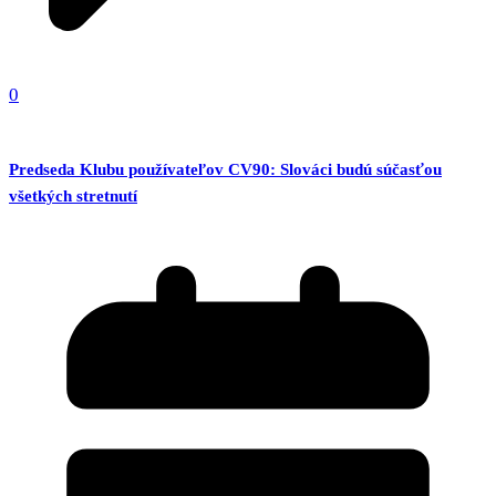
0
Predseda Klubu používateľov CV90: Slováci budú súčasťou
všetkých stretnutí