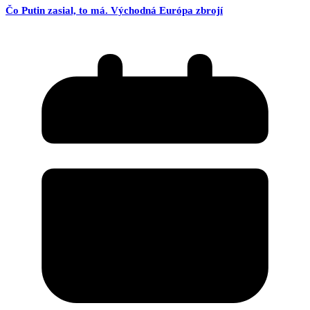
Čo Putin zasial, to má. Východná Európa zbrojí