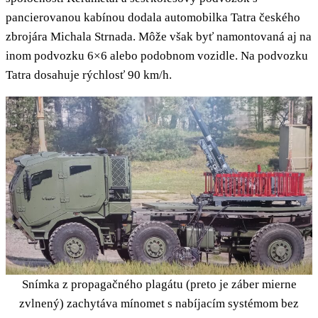
pancierovanou kabínou dodala automobilka Tatra českého
zbrojára Michala Strnada. Môže však byť namontovaná aj na
inom podvozku 6×6 alebo podobnom vozidle. Na podvozku
Tatra dosahuje rýchlosť 90 km/h.
Snímka z propagačného plagátu (preto je záber mierne
zvlnený) zachytáva mínomet s nabíjacím systémom bez