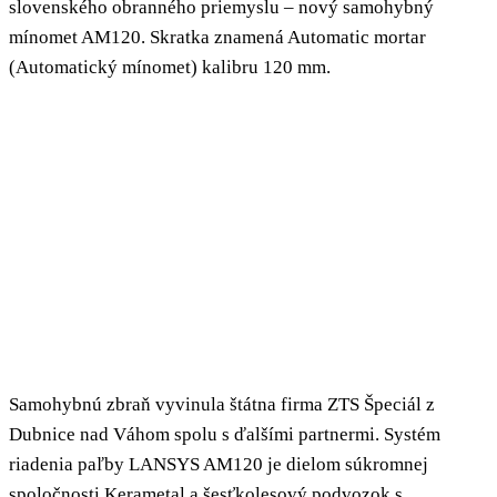
slovenského obranného priemyslu – nový samohybný
mínomet AM120. Skratka znamená Automatic mortar
(Automatický mínomet) kalibru 120 mm.
Samohybnú zbraň vyvinula štátna firma ZTS Špeciál z
Dubnice nad Váhom spolu s ďalšími partnermi. Systém
riadenia paľby LANSYS AM120 je dielom súkromnej
spoločnosti Kerametal a šesťkolesový podvozok s