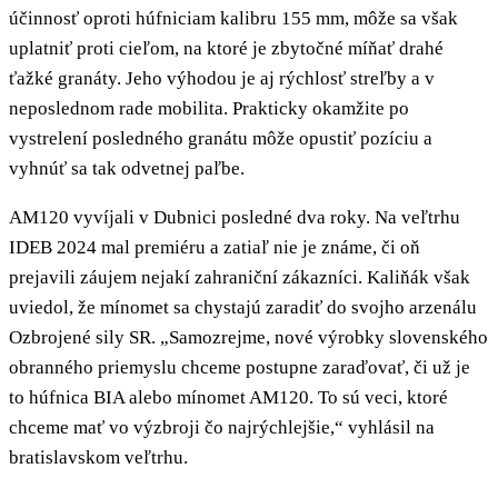
účinnosť oproti húfniciam kalibru 155 mm, môže sa však
uplatniť proti cieľom, na ktoré je zbytočné míňať drahé
ťažké granáty. Jeho výhodou je aj rýchlosť streľby a v
neposlednom rade mobilita. Prakticky okamžite po
vystrelení posledného granátu môže opustiť pozíciu a
vyhnúť sa tak odvetnej paľbe.
AM120 vyvíjali v Dubnici posledné dva roky. Na veľtrhu
IDEB 2024 mal premiéru a zatiaľ nie je známe, či oň
prejavili záujem nejakí zahraniční zákazníci. Kaliňák však
uviedol, že mínomet sa chystajú zaradiť do svojho arzenálu
Ozbrojené sily SR. „Samozrejme, nové výrobky slovenského
obranného priemyslu chceme postupne zaraďovať, či už je
to húfnica BIA alebo mínomet AM120. To sú veci, ktoré
chceme mať vo výzbroji čo najrýchlejšie,“ vyhlásil na
bratislavskom veľtrhu.