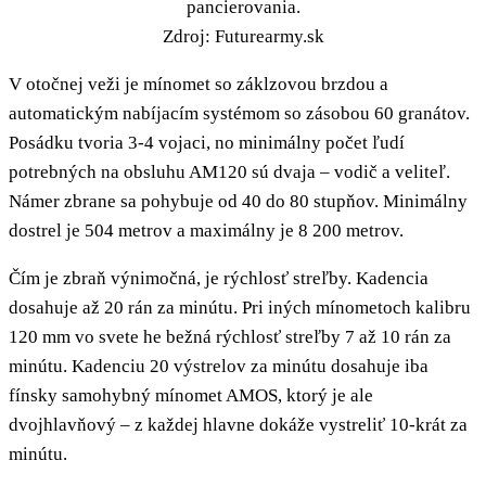
pancierovania.
Zdroj: Futurearmy.sk
V otočnej veži je mínomet so záklzovou brzdou a
automatickým nabíjacím systémom so zásobou 60 granátov.
Posádku tvoria 3-4 vojaci, no minimálny počet ľudí
potrebných na obsluhu AM120 sú dvaja – vodič a veliteľ.
Námer zbrane sa pohybuje od 40 do 80 stupňov. Minimálny
dostrel je 504 metrov a maximálny je 8 200 metrov.
Čím je zbraň výnimočná, je rýchlosť streľby. Kadencia
dosahuje až 20 rán za minútu. Pri iných mínometoch kalibru
120 mm vo svete he bežná rýchlosť streľby 7 až 10 rán za
minútu. Kadenciu 20 výstrelov za minútu dosahuje iba
fínsky samohybný mínomet AMOS, ktorý je ale
dvojhlavňový – z každej hlavne dokáže vystreliť 10-krát za
minútu.