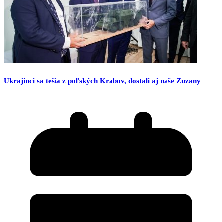
Ukrajinci sa tešia z poľských Krabov, dostali aj naše Zuzany