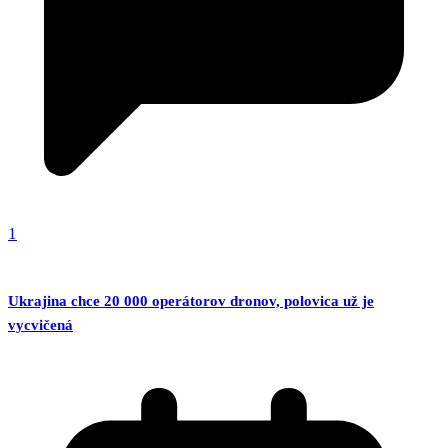
1
Ukrajina chce 20 000 operátorov dronov, polovica už je
vycvičená