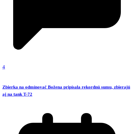
4
Zbierka na odmínovač Božena pripísala rekordnú sumu, zbierajú
aj na tank T-72