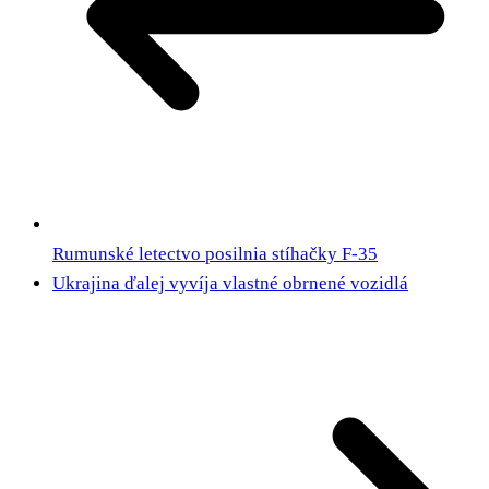
Rumunské letectvo posilnia stíhačky F-35
Ukrajina ďalej vyvíja vlastné obrnené vozidlá