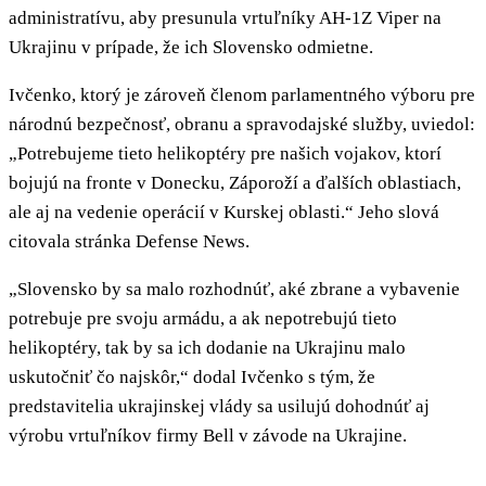
administratívu, aby presunula vrtuľníky AH-1Z Viper na
Ukrajinu v prípade, že ich Slovensko odmietne.
Ivčenko, ktorý je zároveň členom parlamentného výboru pre
národnú bezpečnosť, obranu a spravodajské služby, uviedol:
„Potrebujeme tieto helikoptéry pre našich vojakov, ktorí
bojujú na fronte v Donecku, Záporoží a ďalších oblastiach,
ale aj na vedenie operácií v Kurskej oblasti.“ Jeho slová
citovala stránka Defense News.
„Slovensko by sa malo rozhodnúť, aké zbrane a vybavenie
potrebuje pre svoju armádu, a ak nepotrebujú tieto
helikoptéry, tak by sa ich dodanie na Ukrajinu malo
uskutočniť čo najskôr,“ dodal Ivčenko s tým, že
predstavitelia ukrajinskej vlády sa usilujú dohodnúť aj
výrobu vrtuľníkov firmy Bell v závode na Ukrajine.