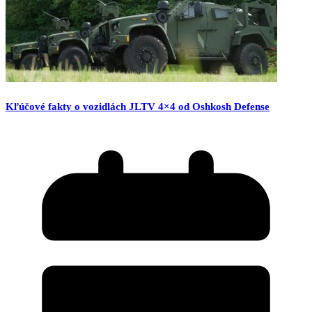
Kľúčové fakty o vozidlách JLTV 4×4 od Oshkosh Defense