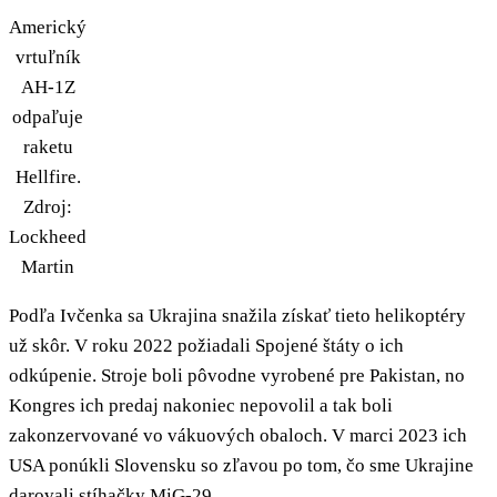
Americký
vrtuľník
AH-1Z
odpaľuje
raketu
Hellfire.
Zdroj:
Lockheed
Martin
Podľa Ivčenka sa Ukrajina snažila získať tieto helikoptéry
už skôr. V roku 2022 požiadali Spojené štáty o ich
odkúpenie. Stroje boli pôvodne vyrobené pre Pakistan, no
Kongres ich predaj nakoniec nepovolil a tak boli
zakonzervované vo vákuových obaloch. V marci 2023 ich
USA ponúkli Slovensku so zľavou po tom, čo sme Ukrajine
darovali stíhačky MiG-29.