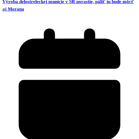
Výroba delostreleckej munície v SR porastie, páliť ju bude môcť
aj Morana