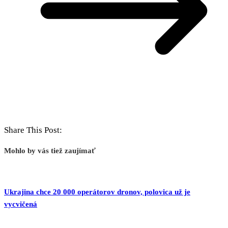
Share This Post:
Mohlo by vás tiež zaujímať
Ukrajina chce 20 000 operátorov dronov, polovica už je
vycvičená