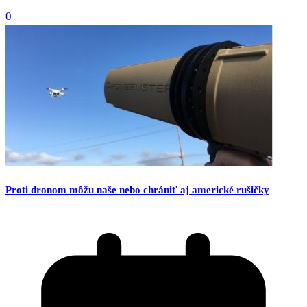
0
Proti dronom môžu naše nebo chrániť aj americké rušičky