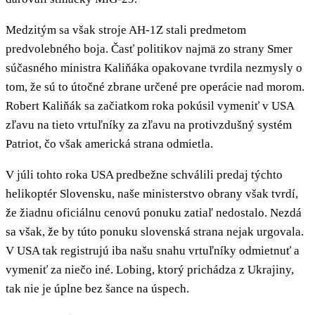
Medzitým sa však stroje AH-1Z stali predmetom
predvolebného boja. Časť politikov najmä zo strany Smer
súčasného ministra Kaliňáka opakovane tvrdila nezmysly o
tom, že sú to útočné zbrane určené pre operácie nad morom.
Robert Kaliňák sa začiatkom roka pokúsil vymeniť v USA
zľavu na tieto vrtuľníky za zľavu na protivzdušný systém
Patriot, čo však americká strana odmietla.
V júli tohto roka USA predbežne schválili predaj týchto
helikoptér Slovensku, naše ministerstvo obrany však tvrdí,
že žiadnu oficiálnu cenovú ponuku zatiaľ nedostalo. Nezdá
sa však, že by túto ponuku slovenská strana nejak urgovala.
V USA tak registrujú iba našu snahu vrtuľníky odmietnuť a
vymeniť za niečo iné. Lobing, ktorý prichádza z Ukrajiny,
tak nie je úplne bez šance na úspech.