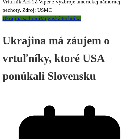
Vrtuľník AH-1Z Viper z výzbroje americkej námornej
pechoty. Zdroj: USMC
Ukrajina sa bráni
Vojenská technika
Ukrajina má záujem o
vrtuľníky, ktoré USA
ponúkali Slovensku