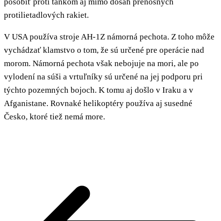
pôsobiť proti tankom aj mimo dosah prenosných
protilietadlových rakiet.
V USA používa stroje AH-1Z námorná pechota. Z toho môže
vychádzať klamstvo o tom, že sú určené pre operácie nad
morom. Námorná pechota však nebojuje na mori, ale po
vylodení na súši a vrtuľníky sú určené na jej podporu pri
týchto pozemných bojoch. K tomu aj došlo v Iraku a v
Afganistane. Rovnaké helikoptéry používa aj susedné
Česko, ktoré tiež nemá more.