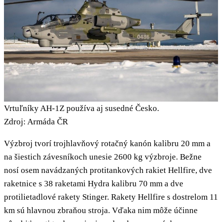
Vrtuľníky AH-1Z používa aj susedné Česko.
Zdroj: Armáda ČR
Výzbroj tvorí trojhlavňový rotačný kanón kalibru 20 mm a
na šiestich závesníkoch unesie 2600 kg výzbroje. Bežne
nosí osem navádzaných protitankových rakiet Hellfire, dve
raketnice s 38 raketami Hydra kalibru 70 mm a dve
protilietadlové rakety Stinger. Rakety Hellfire s dostrelom 11
km sú hlavnou zbraňou stroja. Vďaka nim môže účinne