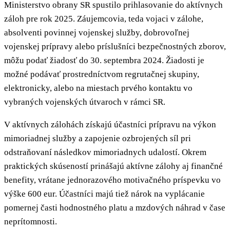
Ministerstvo obrany SR spustilo prihlasovanie do aktívnych
záloh pre rok 2025. Záujemcovia, teda vojaci v zálohe,
absolventi povinnej vojenskej služby, dobrovoľnej
vojenskej prípravy alebo príslušníci bezpečnostných zborov,
môžu podať žiadosť do 30. septembra 2024. Žiadosti je
možné podávať prostredníctvom regrutačnej skupiny,
elektronicky, alebo na miestach prvého kontaktu vo
vybraných vojenských útvaroch v rámci SR.
V aktívnych zálohách získajú účastníci prípravu na výkon
mimoriadnej služby a zapojenie ozbrojených síl pri
odstraňovaní následkov mimoriadnych udalostí. Okrem
praktických skúseností prinášajú aktívne zálohy aj finančné
benefity, vrátane jednorazového motivačného príspevku vo
výške 600 eur. Účastníci majú tiež nárok na vyplácanie
pomernej časti hodnostného platu a mzdových náhrad v čase
neprítomnosti.