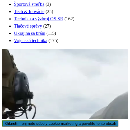
Športová streľba
(3)
Tech & Inovácie
(25)
Technika a výzbroj OS SR
(162)
Tlačové správy
(27)
Ukrajina sa bráni
(115)
Vojenská technika
(175)
Sledujte Future Army TV
Kliknutím prijmete súbory cookie marketing a povolíte tento obsah