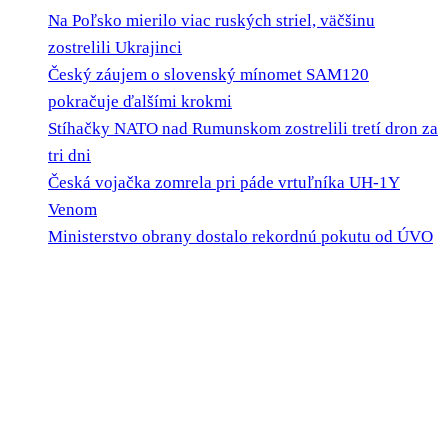
Na Poľsko mierilo viac ruských striel, väčšinu
zostrelili Ukrajinci
Český záujem o slovenský mínomet SAM120
pokračuje ďalšími krokmi
Stíhačky NATO nad Rumunskom zostrelili tretí dron za
tri dni
Česká vojačka zomrela pri páde vrtuľníka UH-1Y
Venom
Ministerstvo obrany dostalo rekordnú pokutu od ÚVO