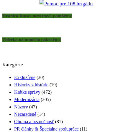
Hranica Rusov nezastaví, pomôžme
Zbierka na muníciu pokračuje
Kategórie
Exkluzívne
(30)
Historky z histórie
(19)
Krátke správy
(472)
Modernizácia
(205)
Názory
(47)
Nezaradené
(14)
Obrana a bezpečnosť
(81)
PR články & Špeciálne spolupráce
(11)