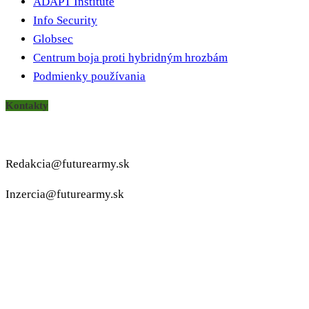
ADAPT Institute
Info Security
Globsec
Centrum boja proti hybridným hrozbám
Podmienky používania
Kontakty
Redakcia@futurearmy.sk
Inzercia@futurearmy.sk