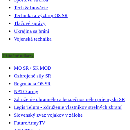
Tech & Inovácie
Technika a výzbroj OS SR
Tlačové správy
Ukrajina sa bráni
Vojenská technika
Užitočné odkazy
MO SR / SK MOD
Ozbrojené sily SR
Regrutácia OS SR
NATO army
Združenie obranného a bezpečnostného priemyslu SR
Legis Telum - Združenie vlastníkov strelných zbraní
Slovenský zväz vojakov v zálohe
FutureArmyTV