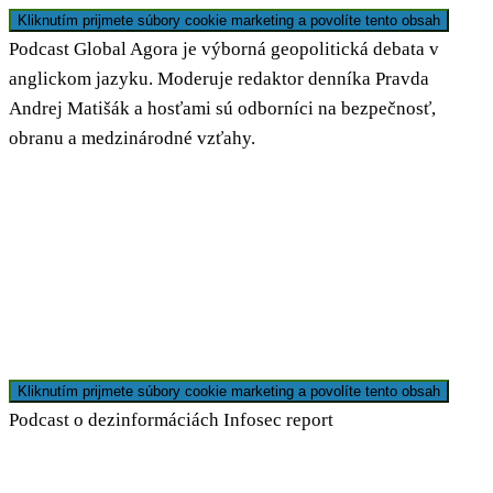
Kliknutím prijmete súbory cookie marketing a povolíte tento obsah
Podcast Global Agora je výborná geopolitická debata v
anglickom jazyku. Moderuje redaktor denníka Pravda
Andrej Matišák a hosťami sú odborníci na bezpečnosť,
obranu a medzinárodné vzťahy.
Kliknutím prijmete súbory cookie marketing a povolíte tento obsah
Podcast o dezinformáciách Infosec report