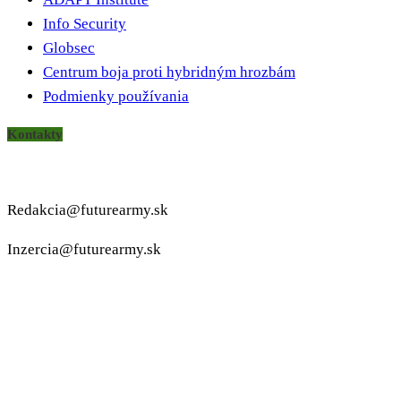
Info Security
Globsec
Centrum boja proti hybridným hrozbám
Podmienky používania
Kontakty
Redakcia@futurearmy.sk
Inzercia@futurearmy.sk