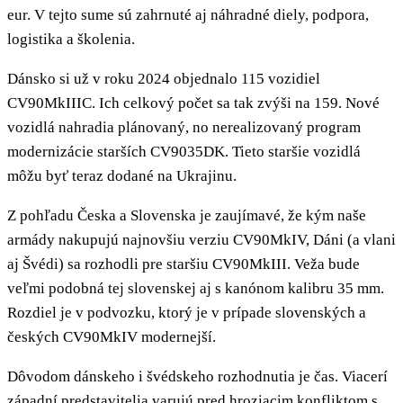
eur. V tejto sume sú zahrnuté aj náhradné diely, podpora,
logistika a školenia.
Dánsko si už v roku 2024 objednalo 115 vozidiel
CV90MkIIIC. Ich celkový počet sa tak zvýši na 159. Nové
vozidlá nahradia plánovaný, no nerealizovaný program
modernizácie starších CV9035DK. Tieto staršie vozidlá
môžu byť teraz dodané na Ukrajinu.
Z pohľadu Česka a Slovenska je zaujímavé, že kým naše
armády nakupujú najnovšiu verziu CV90MkIV, Dáni (a vlani
aj Švédi) sa rozhodli pre staršiu CV90MkIII. Veža bude
veľmi podobná tej slovenskej aj s kanónom kalibru 35 mm.
Rozdiel je v podvozku, ktorý je v prípade slovenských a
českých CV90MkIV modernejší.
Dôvodom dánskeho i švédskeho rozhodnutia je čas. Viacerí
západní predstavitelia varujú pred hroziacim konfliktom s