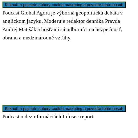
Kliknutím prijmete súbory cookie marketing a povolíte tento obsah
Podcast Global Agora je výborná geopolitická debata v
anglickom jazyku. Moderuje redaktor denníka Pravda
Andrej Matišák a hosťami sú odborníci na bezpečnosť,
obranu a medzinárodné vzťahy.
Kliknutím prijmete súbory cookie marketing a povolíte tento obsah
Podcast o dezinformáciách Infosec report