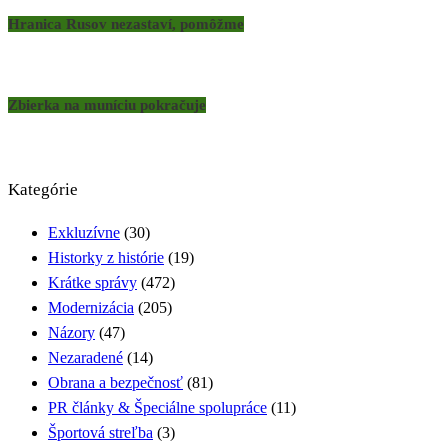
Hranica Rusov nezastaví, pomôžme
Zbierka na muníciu pokračuje
Kategórie
Exkluzívne
(30)
Historky z histórie
(19)
Krátke správy
(472)
Modernizácia
(205)
Názory
(47)
Nezaradené
(14)
Obrana a bezpečnosť
(81)
PR články & Špeciálne spolupráce
(11)
Športová streľba
(3)