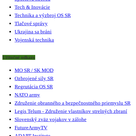
Tech & Inovácie
Technika a výzbroj OS SR
Tlačové správy
Ukrajina sa bráni
Vojenská technika
Užitočné odkazy
MO SR / SK MOD
Ozbrojené sily SR
Regrutácia OS SR
NATO army
Združenie obranného a bezpečnostného priemyslu SR
Legis Telum - Združenie vlastníkov strelných zbraní
Slovenský zväz vojakov v zálohe
FutureArmyTV
ADAPT Institute