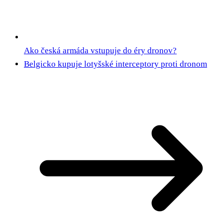
Ako česká armáda vstupuje do éry dronov?
Belgicko kupuje lotyšské interceptory proti dronom