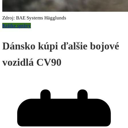
Zdroj: BAE Systems Hägglunds
Krátke správy
Dánsko kúpi ďalšie bojové
vozidlá CV90