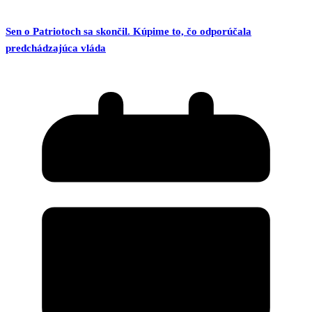
Sen o Patriotoch sa skončil. Kúpime to, čo odporúčala
predchádzajúca vláda