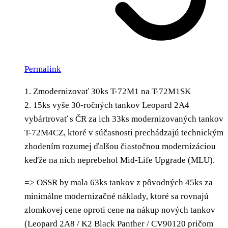
Permalink
1. Zmodernizovať 30ks T-72M1 na T-72M1SK
2. 15ks vyše 30-ročných tankov Leopard 2A4
vybártrovať s ČR za ich 33ks modernizovaných tankov
T-72M4CZ, ktoré v súčasnosti prechádzajú technickým
zhodením rozumej ďalšou čiastočnou modernizáciou
keďže na nich neprebehol Mid-Life Upgrade (MLU).
=> OSSR by mala 63ks tankov z pôvodných 45ks za
minimálne modernizačné náklady, ktoré sa rovnajú
zlomkovej cene oproti cene na nákup nových tankov
(Leopard 2A8 / K2 Black Panther / CV90120 pričom