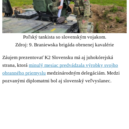
Poľský tankista so slovenským vojakom.
Zdroj: 9. Braniewska brigáda obrnenej kavalérie
Záujem prezentovať K2 Slovensku má aj juhokórejská
strana, ktorá
minulý mesiac predvádzala výrobky svojho
obranného priemyslu
medzinárodným delegáciám. Medzi
pozvanými diplomatmi bol aj slovenský veľvyslanec.