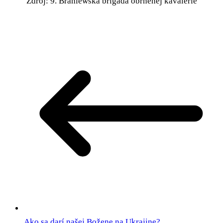
Zdroj: 9. Braniewska brigáda obrnenej kavalérie
Ako sa darí našej Božene na Ukrajine?