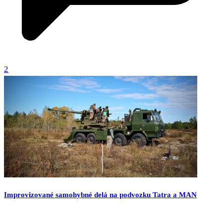
2
Improvizované samohybné delá na podvozku Tatra a MAN