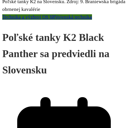
Poľské tanky K2 na Slovensku. Zdroj: 9. Braniewska brigáda
obrnenej kavalérie
Technika a výzbroj OS SR
Vojenská technika
Poľské tanky K2 Black
Panther sa predviedli na
Slovensku