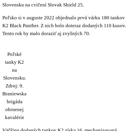
Slovensku na cvičení Slovak Shield 25.
Poľsko si v auguste 2022 objednalo prvú várku 180 tankov
K2 Black Panther. Z nich bolo doteraz dodaných 110 kusov.
Tento rok by malo doraziť aj zvyšných 70.
Poľské
tanky K2
na
Slovensku.
Zdroj: 9.
Braniewska
brigáda
obrnenej
kavalérie
Väčšinu dodaných tankov K2 získa 16. mechanizovaná