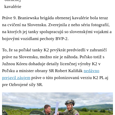
kavalérie
Práve 9. Braniewska brigáda obrnenej kavalérie bola teraz
na cvičení na Slovensku. Zverejnila z neho sériu fotografií,
na ktorých jej tanky spolupracujú so slovenskými vojakmi a
bojovými vozidlami pechoty BVP-2.
To, že sa poľské tanky K2 prvýkrát predviedli v zahraničí
práve na Slovensku, možno nie je náhoda. Poľsko totiž s
Južnou Kóreu dohaduje detaily licenčnej výroby K2 v
Poľsku a minister obrany SR Robert Kaliňák
nedávno
prejavil záujem
práve o túto polonizovanú verziu K2 PL aj
pre Ozbrojené sily SR.