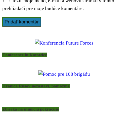
Uložiť moje meno, e-mail a webovú stránku v tomto
prehliadači pre moje budúce komentáre.
Conference in Katowice
Hranica Rusov nezastaví, pomôžme
Zbierka na muníciu pokračuje