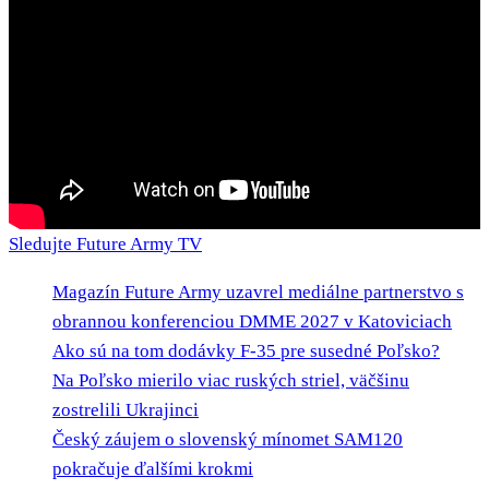
Sledujte Future Army TV
Magazín Future Army uzavrel mediálne partnerstvo s
obrannou konferenciou DMME 2027 v Katoviciach
Ako sú na tom dodávky F-35 pre susedné Poľsko?
Na Poľsko mierilo viac ruských striel, väčšinu
zostrelili Ukrajinci
Český záujem o slovenský mínomet SAM120
pokračuje ďalšími krokmi