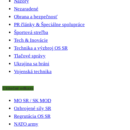
Názory
Nezaradené
Obrana a bezpečnosť
PR články & Špeciálne spolupráce
Športová streľba
Tech & Inovácie
Technika a výzbroj OS SR
Tlačové správy
Ukrajina sa bráni
Vojenská technika
Užitočné odkazy
MO SR / SK MOD
Ozbrojené sily SR
Regrutácia OS SR
NATO army