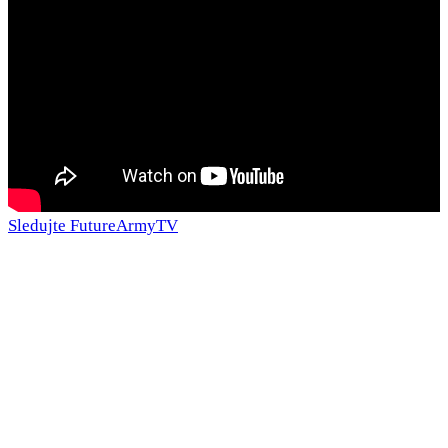
Sledujte FutureArmyTV