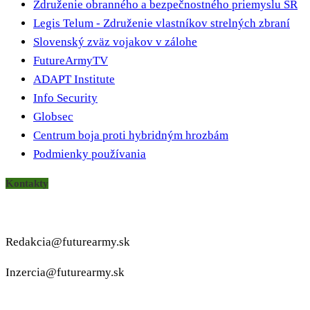
Združenie obranného a bezpečnostného priemyslu SR
Legis Telum - Združenie vlastníkov strelných zbraní
Slovenský zväz vojakov v zálohe
FutureArmyTV
ADAPT Institute
Info Security
Globsec
Centrum boja proti hybridným hrozbám
Podmienky používania
Kontakty
Redakcia@futurearmy.sk
Inzercia@futurearmy.sk