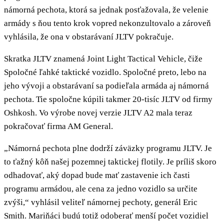
námorná pechota, ktorá sa jednak posťažovala, že velenie
armády s ňou tento krok vopred nekonzultovalo a zároveň
vyhlásila, že ona v obstarávaní JLTV pokračuje.
Skratka JLTV znamená Joint Light Tactical Vehicle, čiže
Spoločné ľahké taktické vozidlo. Spoločné preto, lebo na
jeho vývoji a obstarávaní sa podieľala armáda aj námorná
pechota. Tie spoločne kúpili takmer 20-tisíc JLTV od firmy
Oshkosh. Vo výrobe novej verzie JLTV A2 mala teraz
pokračovať firma AM General.
„Námorná pechota plne dodrží záväzky programu JLTV. Je
to ťažný kôň našej pozemnej taktickej flotily. Je príliš skoro
odhadovať, aký dopad bude mať zastavenie ich časti
programu armádou, ale cena za jedno vozidlo sa určite
zvýši,“ vyhlásil veliteľ námornej pechoty, generál Eric
Smith. Mariňáci budú totiž odoberať menší počet vozidiel