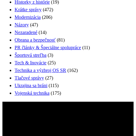
Historky z histórie
(19)
Krátke správy
(472)
Modernizácia
(206)
Názory
(47)
Nezaradené
(14)
Obrana a bezpečnosť
(81)
PR články & Špeciálne spolupráce
(11)
Športová streľba
(3)
Tech & Inovácie
(25)
Technika a výzbroj OS SR
(162)
Tlačové správy
(27)
Ukrajina sa bráni
(115)
Vojenská technika
(175)