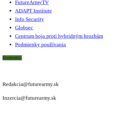
FutureArmyTV
ADAPT Institute
Info Security
Globsec
Centrum boja proti hybridným hrozbám
Podmienky používania
Kontakty
Redakcia@futurearmy.sk
Inzercia@futurearmy.sk