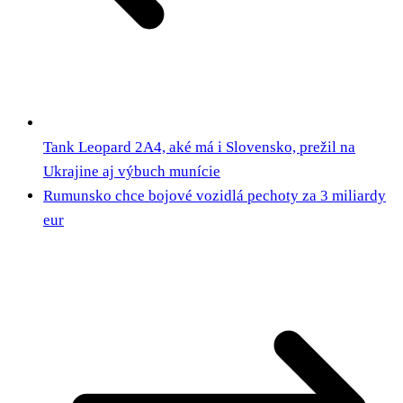
Tank Leopard 2A4, aké má i Slovensko, prežil na
Ukrajine aj výbuch munície
Rumunsko chce bojové vozidlá pechoty za 3 miliardy
eur