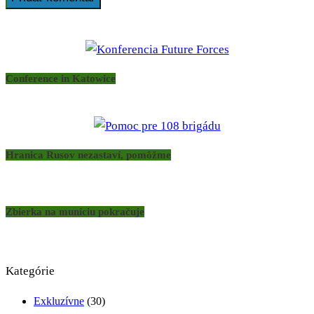
Conference in Katowice
Hranica Rusov nezastaví, pomôžme
Zbierka na muníciu pokračuje
Kategórie
Exkluzívne
(30)