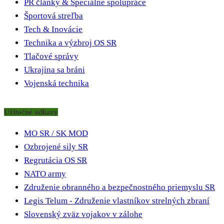
PR články & Špeciálne spolupráce
Športová streľba
Tech & Inovácie
Technika a výzbroj OS SR
Tlačové správy
Ukrajina sa bráni
Vojenská technika
Užitočné odkazy
MO SR / SK MOD
Ozbrojené sily SR
Regrutácia OS SR
NATO army
Združenie obranného a bezpečnostného priemyslu SR
Legis Telum - Združenie vlastníkov strelných zbraní
Slovenský zväz vojakov v zálohe