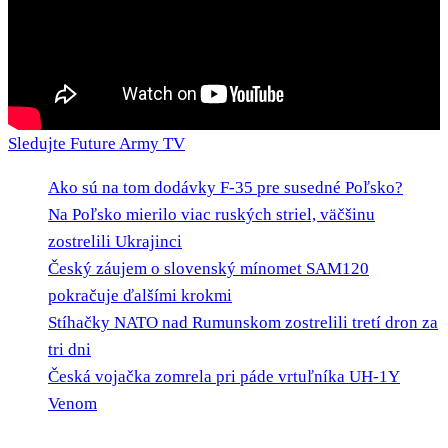
Sledujte Future Army TV
Ako sú na tom dodávky F-35 pre susedné Poľsko?
Na Poľsko mierilo viac ruských striel, väčšinu
zostrelili Ukrajinci
Český záujem o slovenský mínomet SAM120
pokračuje ďalšími krokmi
Stíhačky NATO nad Rumunskom zostrelili tretí dron za
tri dni
Česká vojačka zomrela pri páde vrtuľníka UH-1Y
Venom