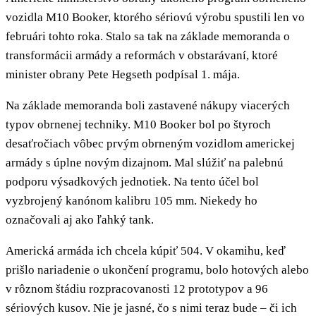
vozidla M10 Booker, ktorého sériovú výrobu spustili len vo
februári tohto roka. Stalo sa tak na základe memoranda o
transformácii armády a reformách v obstarávaní, ktoré
minister obrany Pete Hegseth podpísal 1. mája.
Na základe memoranda boli zastavené nákupy viacerých
typov obrnenej techniky. M10 Booker bol po štyroch
desaťročiach vôbec prvým obrneným vozidlom americkej
armády s úplne novým dizajnom. Mal slúžiť na palebnú
podporu výsadkových jednotiek. Na tento účel bol
vyzbrojený kanónom kalibru 105 mm. Niekedy ho
označovali aj ako ľahký tank.
Americká armáda ich chcela kúpiť 504. V okamihu, keď
prišlo nariadenie o ukončení programu, bolo hotových alebo
v rôznom štádiu rozpracovanosti 12 prototypov a 96
sériových kusov. Nie je jasné, čo s nimi teraz bude – či ich