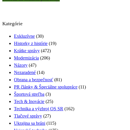
Kategórie
Exkluzívne
(30)
Historky z histórie
(19)
Krátke správy
(472)
Modernizácia
(206)
Názory
(47)
Nezaradené
(14)
Obrana a bezpečnosť
(81)
PR články & Špeciálne spolupráce
(11)
Športová streľba
(3)
Tech & Inovácie
(25)
Technika a výzbroj OS SR
(162)
Tlačové správy
(27)
Ukrajina sa bráni
(115)