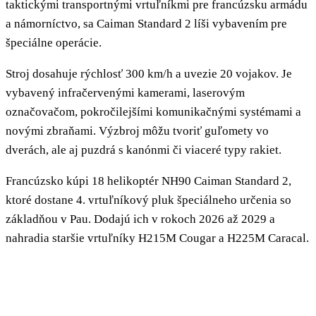
taktickými transportnými vrtuľníkmi pre francúzsku armádu
a námorníctvo, sa Caiman Standard 2 líši vybavením pre
špeciálne operácie.
Stroj dosahuje rýchlosť 300 km/h a uvezie 20 vojakov. Je
vybavený infračervenými kamerami, laserovým
označovačom, pokročilejšími komunikačnými systémami a
novými zbraňami. Výzbroj môžu tvoriť guľomety vo
dverách, ale aj puzdrá s kanónmi či viaceré typy rakiet.
Francúzsko kúpi 18 helikoptér NH90 Caiman Standard 2,
ktoré dostane 4. vrtuľníkový pluk špeciálneho určenia so
základňou v Pau. Dodajú ich v rokoch 2026 až 2029 a
nahradia staršie vrtuľníky H215M Cougar a H225M Caracal.