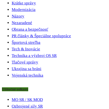
Krátke správy
Modernizácia
Názory
Nezaradené
Obrana a bezpečnosť
PR články & Špeciálne spolupráce
Športová streľba
Tech & Inovácie
Technika a výzbroj OS SR
Tlačové správy
Ukrajina sa bráni
Vojenská technika
Užitočné odkazy
MO SR / SK MOD
Ozbrojené sily SR