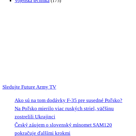
Vojenská technika
(175)
Sledujte Future Army TV
Ako sú na tom dodávky F-35 pre susedné Poľsko?
Na Poľsko mierilo viac ruských striel, väčšinu
zostrelili Ukrajinci
Český záujem o slovenský mínomet SAM120
pokračuje ďalšími krokmi