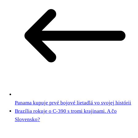
Panama kupuje prvé bojové lietadlá vo svojej histórii
Brazília rokuje o C-390 s tromi krajinami. A čo
Slovensko?