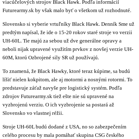
viacúčelových strojov Black Hawk. Podľa informácií
Futurearmy.sk by však malo byť o všetkom už rozhodnuté.
Slovensko si vyberie vrtuľníky Black Hawk. Denník Sme už
predtým napísal, že ide o 15-20 rokov staré stroje vo verzii
UH-60L. Tie majú za sebou už dve generálne opravy a
neboli nijak upravené využitím prvkov z novšej verzie UH-
60M, ktorú Ozbrojené sily SR už používajú.
To znamená, že Black Hawky, ktoré teraz kúpime, sa budú
líšiť nielen kokpitom, ale aj motormi a nosnými rotormi. To
predstavuje záťaž navyše pre logistický systém. Podľa
zdrojov Futurearmy.sk tiež ešte nie sú upravené na
vyzbrojenú verziu. O ich vyzbrojenie sa postará až
Slovensko vo vlastnej réžii.
Stroje UH-60L budú dodané z USA, no so zabezpečením
celého procesu by mala pomáhať skupina CSG českého