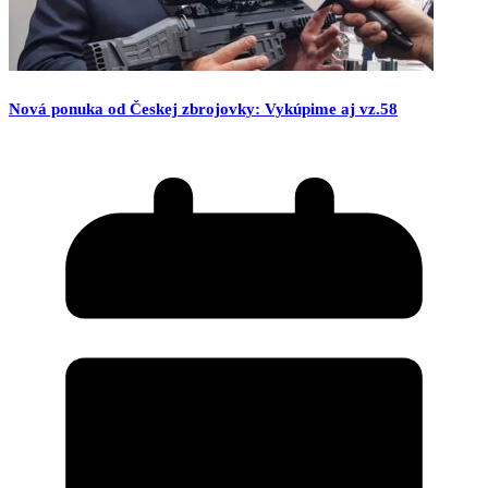
Nová ponuka od Českej zbrojovky: Vykúpime aj vz.58