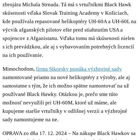
zbrojára Michala Strnada. Tá má s vrtuľníkmi Black Hawk
skúsenosti vďaka Slovak Training Academy v Košiciach,
kde používala repasované helikoptéry UH-60A a UH-60L na
výcvik afganských pilotov ešte pred stiahnutím USA a
spojencov z Afganistanu. Vďaka tomu má skúsenosti nielen
s ich prevádzkou, ale aj s vybavovaním potrebných licencií
na ich používanie.
Mimochodom,
firma Sikorsky ponúka výzbrojné sady
namontované priamo na nové helikoptéry z výroby, ale aj
samostatne s tým, že ich možno spätne namontovať na už
používané Black Hawky. Otázkou je, prečo sme túto
možnosť nevyužili pri UH-60M, ktoré už máme, ale
kupujeme staršie vrtuľníky v odlišnej verzii a výzbrojné
sady namontujeme na ne.
OPRAVA zo dňa 17. 12. 2024 – Na nákupe Black Hawkov sa