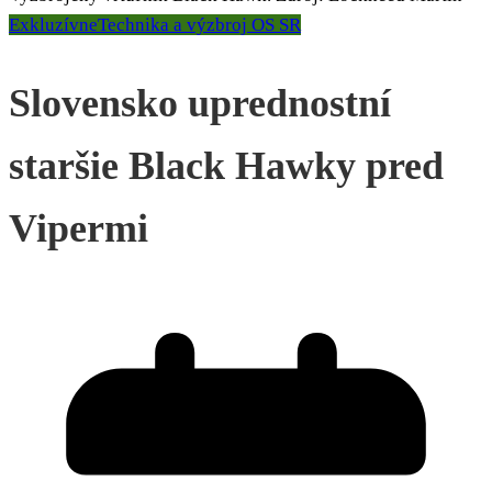
Exkluzívne
Technika a výzbroj OS SR
Slovensko uprednostní
staršie Black Hawky pred
Vipermi