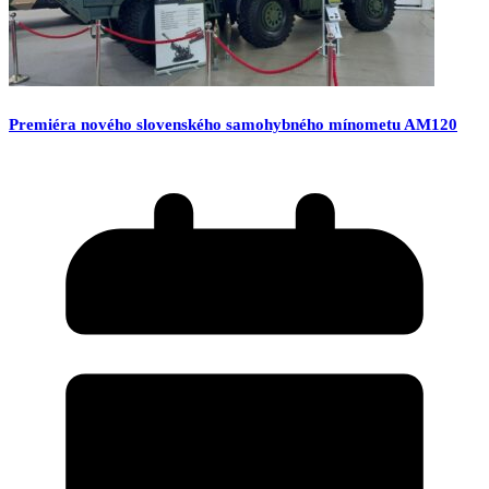
Premiéra nového slovenského samohybného mínometu AM120