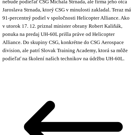
nebude podieľať CSG Michala Strnada, ale firma jeho otca
Jaroslava Strnada, ktorý CSG v minulosti zakladal. Teraz má
91-percentný podiel v spoločnosti Helicopter Alliance. Ako
v utorok 17. 12. priznal minister obrany Robert Kaliňák,
ponuka na predaj UH-60L prišla práve od Helicopter
Alliance. Do skupiny CSG, konkrétne do CSG Aerospace
division, ale patrí Slovak Training Academy, ktorá sa môže
podieľať na školení našich technikov na údržbu UH-60L.