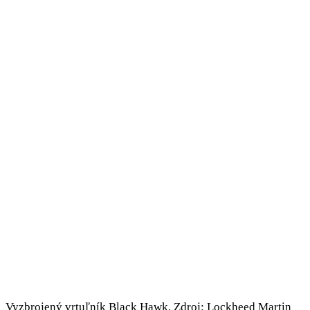
Vyzbrojený vrtuľník Black Hawk. Zdroj: Lockheed Martin