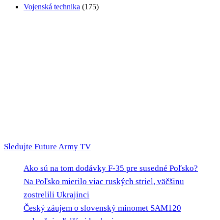
Vojenská technika
(175)
Sledujte Future Army TV
Ako sú na tom dodávky F-35 pre susedné Poľsko?
Na Poľsko mierilo viac ruských striel, väčšinu
zostrelili Ukrajinci
Český záujem o slovenský mínomet SAM120