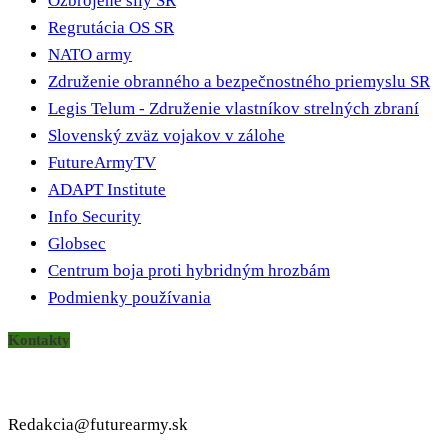
Ozbrojené sily SR
Regrutácia OS SR
NATO army
Združenie obranného a bezpečnostného priemyslu SR
Legis Telum - Združenie vlastníkov strelných zbraní
Slovenský zväz vojakov v zálohe
FutureArmyTV
ADAPT Institute
Info Security
Globsec
Centrum boja proti hybridným hrozbám
Podmienky používania
Kontakty
Redakcia@futurearmy.sk