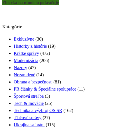
Zbierka na muníciu pokračuje
Kategórie
Exkluzívne
(30)
Historky z histórie
(19)
Krátke správy
(472)
Modernizácia
(206)
Názory
(47)
Nezaradené
(14)
Obrana a bezpečnosť
(81)
PR články & Špeciálne spolupráce
(11)
Športová streľba
(3)
Tech & Inovácie
(25)
Technika a výzbroj OS SR
(162)
Tlačové správy
(27)
Ukrajina sa bráni
(115)