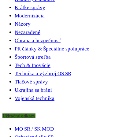
Krátke správy
Modernizácia
Názory
Nezaradené
Obrana a bezpečnosť
PR články & Špeciálne spolupráce
Športová streľba
Tech & Inovácie
Technika a výzbroj OS SR
Tlačové správy
Ukrajina sa bráni
Vojenská technika
Užitočné odkazy
MO SR / SK MOD