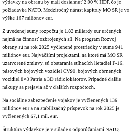
výdavky na obranu by mali dosiahnuť 2,00 % HDP, čo je
požiadavka NATO. Medziročný nárast kapitoly MO SR je vo
výške 167 miliónov eur.
Z uvedenej sumy rozpočtu je 1,83 miliardy eur určených
najmä na činnosť ozbrojených síl. Na program Rozvoj
obrany sú na rok 2025 vyčlenené prostriedky v sume 941
miliónov eur. Najväčšími projektami, na ktoré má MO SR
uzatvorené zmluvy, sú obstarania stíhacích lietadiel F-16,
pásových bojových vozidiel CV90, bojových obrnených
vozidiel 8×8 Patria a 3D rádiolokátorov. Prípadné ďalšie
nákupy sa prejavia až v ďalších rozpočtoch.
Na sociálne zabezpečenie vojakov je vyčlenených 139
miliónov eur a na stabilizačný príspevok na rok 2025 je
vyčlenených 67,1 mil. eur.
Štruktúra výdavkov je v súlade s odporúčaniami NATO,