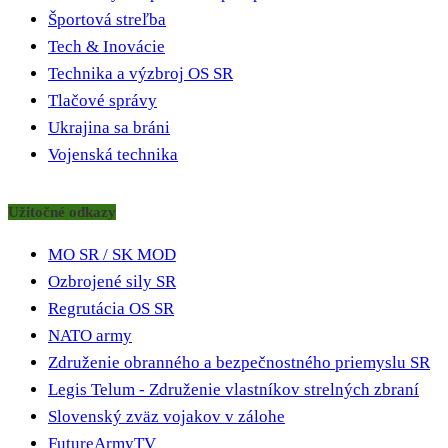
Športová streľba
Tech & Inovácie
Technika a výzbroj OS SR
Tlačové správy
Ukrajina sa bráni
Vojenská technika
Užitočné odkazy
MO SR / SK MOD
Ozbrojené sily SR
Regrutácia OS SR
NATO army
Združenie obranného a bezpečnostného priemyslu SR
Legis Telum - Združenie vlastníkov strelných zbraní
Slovenský zväz vojakov v zálohe
FutureArmyTV