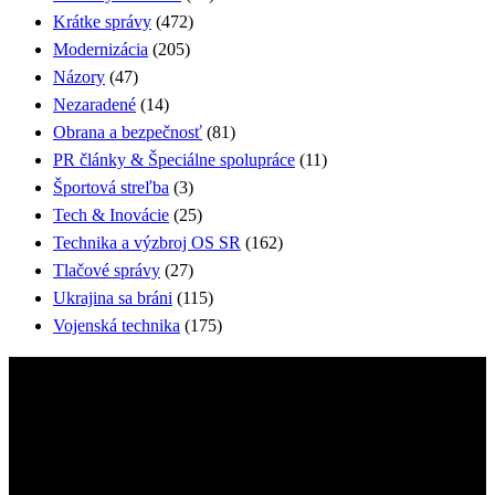
Krátke správy
(472)
Modernizácia
(205)
Názory
(47)
Nezaradené
(14)
Obrana a bezpečnosť
(81)
PR články & Špeciálne spolupráce
(11)
Športová streľba
(3)
Tech & Inovácie
(25)
Technika a výzbroj OS SR
(162)
Tlačové správy
(27)
Ukrajina sa bráni
(115)
Vojenská technika
(175)