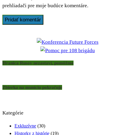
prehliadači pre moje budúce komentáre.
Hranica Rusov nezastaví, pomôžme
Zbierka na muníciu pokračuje
Kategórie
Exkluzívne
(30)
Historky z histórie
(19)