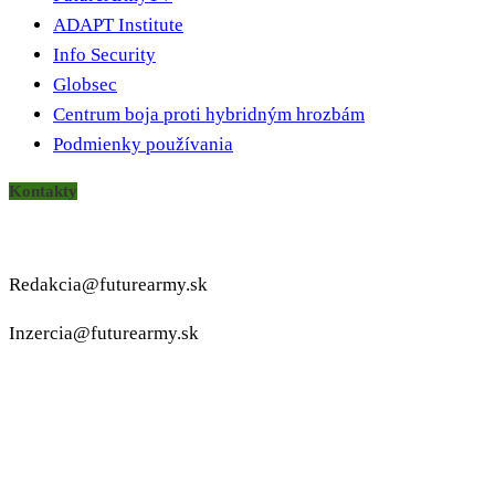
ADAPT Institute
Info Security
Globsec
Centrum boja proti hybridným hrozbám
Podmienky používania
Kontakty
Redakcia@futurearmy.sk
Inzercia@futurearmy.sk