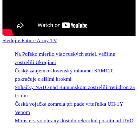
Sledujte Future Army TV
Na Poľsko mierilo viac ruských striel, väčšinu
zostrelili Ukrajinci
Český záujem o slovenský mínomet SAM120
pokračuje ďalšími krokmi
Stíhačky NATO nad Rumunskom zostrelili tretí dron za
tri dni
Česká vojačka zomrela pri páde vrtuľníka UH-1Y
Venom
Ministerstvo obrany dostalo rekordnú pokutu od ÚVO