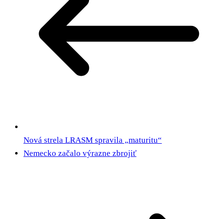
Nová strela LRASM spravila „maturitu“
Nemecko začalo výrazne zbrojiť