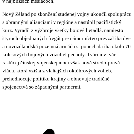
v najbližších mesiacoch.
Nový Zéland po skončení studenej vojny ukončil spoluprácu
s obrannými alianciami v regióne a nastúpil pacifistický
kurz. Vyradil z výzbroje všetky bojové lietadlá, namiesto
štyroch objednaných fregát pre námorníctvo prevzal iba dve
a novozélandská pozemná armáda si ponechala iba okolo 70
kolesových bojových vozidiel pechoty. Tvárou v tvár
rastúcej čínskej vojenskej moci však nová stredo-pravá
vláda, ktorá vzišla z vlaňajších októbrových volieb,
prehodnocuje politiku krajiny a obnovuje tradičné
spojenectvá so západnými partnermi.