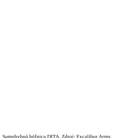
Samohybná húfnica DITA. Zdroj: Excalibur Army