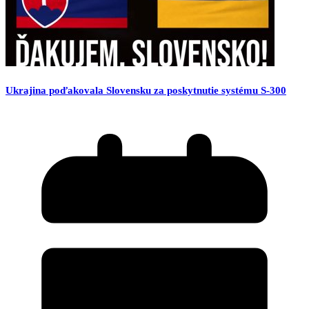
Ukrajina poďakovala Slovensku za poskytnutie systému S-300