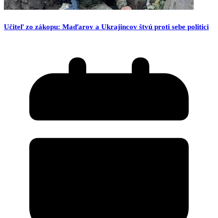
Učiteľ zo zákopu: Maďarov a Ukrajincov štvú proti sebe politici