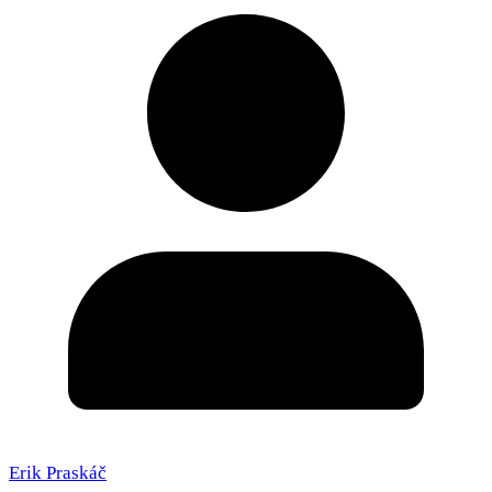
Erik Praskáč