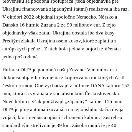
Slovensku sa podobná spolupráca (teda objednávka pre
Ukrajinu financovaná západnými štátmi) realizovala iba raz.
V októbri 2022 objednali spoločne Nemecko, Nórsko a
Dánsko 16 húfnic Zuzana 2 za 90 miliónov eur. Z tejto
objednávky však zatiaľ Ukrajina dostala iba dva kusy.
Predtým získala Ukrajina osem kusov, ktoré zaplatila z
európskych peňazí. Z nich bola jedna v bojoch zničená a
jedna poškodená.
Húfnica DITA je podobná našej Zuzane. V minulosti sa
dokonca objavili obvinenia z kopírovania niektorých častí
českou firmou. Obe vychádzajú z húfnice DANA kalibru 152
mm, ktorá sa vyrábala v socialistickom Československu.
Nové húfnice však používajú „západný“ kaliber 155 mm.
DITA je plne automatizovaná a na jej obsluhu stačia dvaja
vojaci, ktorí nemusia opustiť chránenú kabínu. Dostrel so
štandardným strelivom je 39 km. Zásoba munície je 40