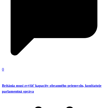
0
Británia musí zvýšiť kapacity obranného priemyslu, konštatuje
parlamentná správa