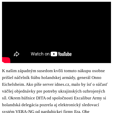
K našim západným susedom kvôli tomuto nákupu osobne
prišiel náčelník štábu holandskej armády, generál Onno
Eichelsheim. Ako píše server idnes.cz, malo by ísť o súčasť
väčšej objednávky pre potreby ukrajinských ozbrojených
síl. Okrem húfnice DITA od spoločnosti Excalibur Army si
holandská delegácia pozrela aj elektronický sledovací
systém VERA-NG od pardubickej firmy Era. Obe