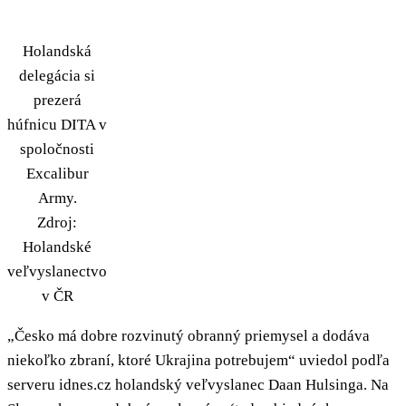
Holandská
delegácia si
prezerá
húfnicu DITA v
spoločnosti
Excalibur
Army.
Zdroj:
Holandské
veľvyslanectvo
v ČR
„Česko má dobre rozvinutý obranný priemysel a dodáva
niekoľko zbraní, ktoré Ukrajina potrebujem“ uviedol podľa
serveru idnes.cz holandský veľvyslanec Daan Hulsinga. Na