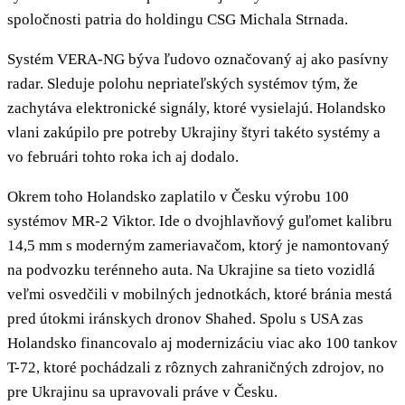
spoločnosti patria do holdingu CSG Michala Strnada.
Systém VERA-NG býva ľudovo označovaný aj ako pasívny
radar. Sleduje polohu nepriateľských systémov tým, že
zachytáva elektronické signály, ktoré vysielajú. Holandsko
vlani zakúpilo pre potreby Ukrajiny štyri takéto systémy a
vo februári tohto roka ich aj dodalo.
Okrem toho Holandsko zaplatilo v Česku výrobu 100
systémov MR-2 Viktor. Ide o dvojhlavňový guľomet kalibru
14,5 mm s moderným zameriavačom, ktorý je namontovaný
na podvozku terénneho auta. Na Ukrajine sa tieto vozidlá
veľmi osvedčili v mobilných jednotkách, ktoré bránia mestá
pred útokmi iránskych dronov Shahed. Spolu s USA zas
Holandsko financovalo aj modernizáciu viac ako 100 tankov
T-72, ktoré pochádzali z rôznych zahraničných zdrojov, no
pre Ukrajinu sa upravovali práve v Česku.