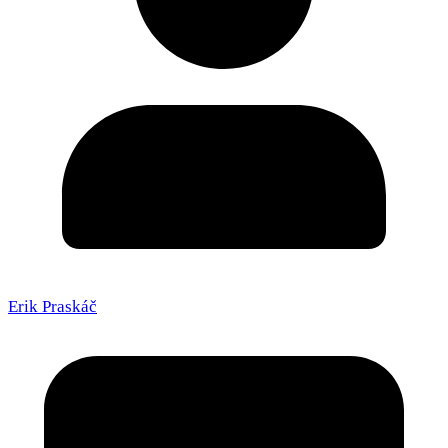
Erik Praskáč