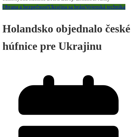
Obrana a bezpečnosť
Ukrajina sa bráni
Vojenská technika
Holandsko objednalo české
húfnice pre Ukrajinu