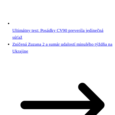
Ultimátny test: Posádky CV90 preverila jedinečná
súťaž
Zničená Zuzana 2 a sumár udalostí minulého týždňa na
Ukrajine