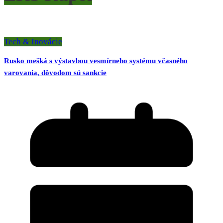
Tech & Inovácie
Rusko mešká s výstavbou vesmírneho systému včasného
varovania, dôvodom sú sankcie