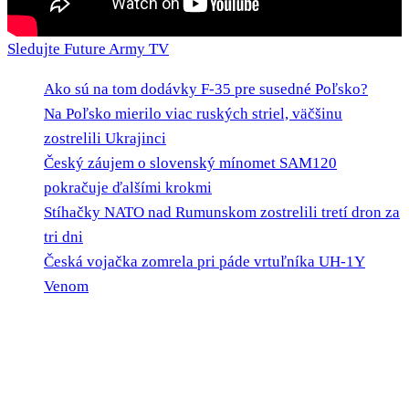
Sledujte Future Army TV
Ako sú na tom dodávky F-35 pre susedné Poľsko?
Na Poľsko mierilo viac ruských striel, väčšinu
zostrelili Ukrajinci
Český záujem o slovenský mínomet SAM120
pokračuje ďalšími krokmi
Stíhačky NATO nad Rumunskom zostrelili tretí dron za
tri dni
Česká vojačka zomrela pri páde vrtuľníka UH-1Y
Venom