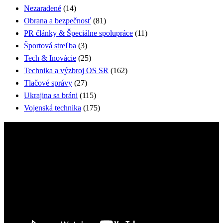
Nezaradené
(14)
Obrana a bezpečnosť
(81)
PR články & Špeciálne spolupráce
(11)
Športová streľba
(3)
Tech & Inovácie
(25)
Technika a výzbroj OS SR
(162)
Tlačové správy
(27)
Ukrajina sa bráni
(115)
Vojenská technika
(175)