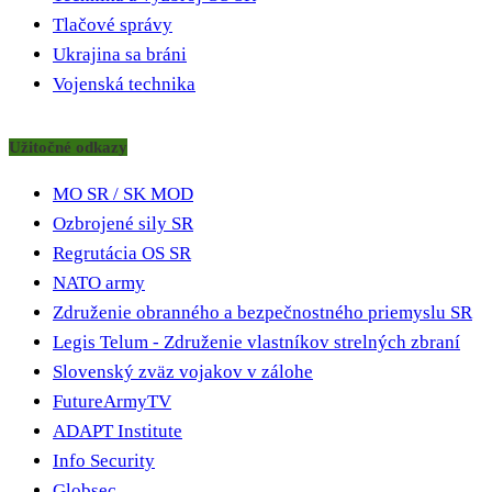
Tlačové správy
Ukrajina sa bráni
Vojenská technika
Užitočné odkazy
MO SR / SK MOD
Ozbrojené sily SR
Regrutácia OS SR
NATO army
Združenie obranného a bezpečnostného priemyslu SR
Legis Telum - Združenie vlastníkov strelných zbraní
Slovenský zväz vojakov v zálohe
FutureArmyTV
ADAPT Institute
Info Security
Globsec