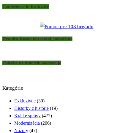
Conference in Katowice
Hranica Rusov nezastaví, pomôžme
Zbierka na muníciu pokračuje
Kategórie
Exkluzívne
(30)
Historky z histórie
(19)
Krátke správy
(472)
Modernizácia
(206)
Názory
(47)