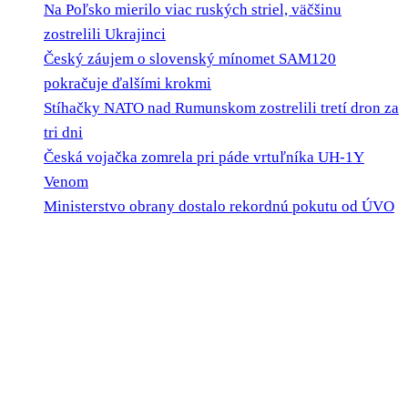
Na Poľsko mierilo viac ruských striel, väčšinu
zostrelili Ukrajinci
Český záujem o slovenský mínomet SAM120
pokračuje ďalšími krokmi
Stíhačky NATO nad Rumunskom zostrelili tretí dron za
tri dni
Česká vojačka zomrela pri páde vrtuľníka UH-1Y
Venom
Ministerstvo obrany dostalo rekordnú pokutu od ÚVO