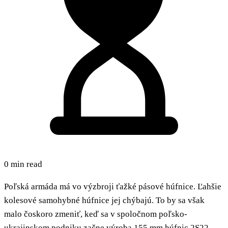
0 min read
Poľská armáda má vo výzbroji ťažké pásové húfnice. Ľahšie
kolesové samohybné húfnice jej chýbajú. To by sa však
malo čoskoro zmeniť, keď sa v spoločnom poľsko-
ukrajinskom podniku začne výroba 155 mm húfnic 2S22