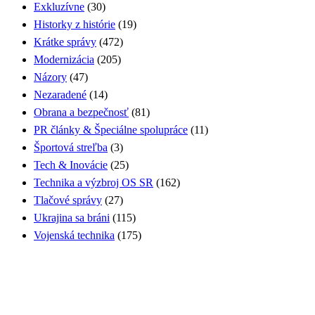
Exkluzívne
(30)
Historky z histórie
(19)
Krátke správy
(472)
Modernizácia
(205)
Názory
(47)
Nezaradené
(14)
Obrana a bezpečnosť
(81)
PR články & Špeciálne spolupráce
(11)
Športová streľba
(3)
Tech & Inovácie
(25)
Technika a výzbroj OS SR
(162)
Tlačové správy
(27)
Ukrajina sa bráni
(115)
Vojenská technika
(175)