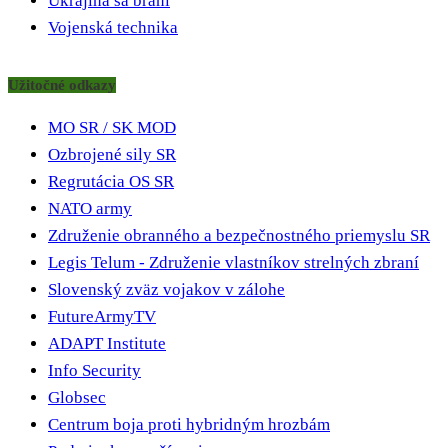
Ukrajina sa bráni
Vojenská technika
Užitočné odkazy
MO SR / SK MOD
Ozbrojené sily SR
Regrutácia OS SR
NATO army
Združenie obranného a bezpečnostného priemyslu SR
Legis Telum - Združenie vlastníkov strelných zbraní
Slovenský zväz vojakov v zálohe
FutureArmyTV
ADAPT Institute
Info Security
Globsec
Centrum boja proti hybridným hrozbám