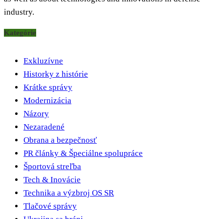
industry.
Kategórie
Exkluzívne
Historky z histórie
Krátke správy
Modernizácia
Názory
Nezaradené
Obrana a bezpečnosť
PR články & Špeciálne spolupráce
Športová streľba
Tech & Inovácie
Technika a výzbroj OS SR
Tlačové správy