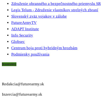
Združenie obranného a bezpečnostného priemyslu SR
Legis Telum - Združenie vlastníkov strelných zbraní
Slovenský zväz vojakov v zálohe
FutureArmyTV
ADAPT Institute
Info Security
Globsec
Centrum boja proti hybridným hrozbám
Podmienky používania
Kontakty
Redakcia@futurearmy.sk
Inzercia@futurearmy.sk