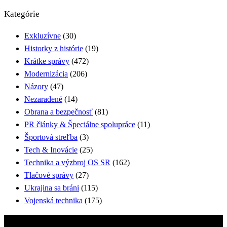
Kategórie
Exkluzívne
(30)
Historky z histórie
(19)
Krátke správy
(472)
Modernizácia
(206)
Názory
(47)
Nezaradené
(14)
Obrana a bezpečnosť
(81)
PR články & Špeciálne spolupráce
(11)
Športová streľba
(3)
Tech & Inovácie
(25)
Technika a výzbroj OS SR
(162)
Tlačové správy
(27)
Ukrajina sa bráni
(115)
Vojenská technika
(175)