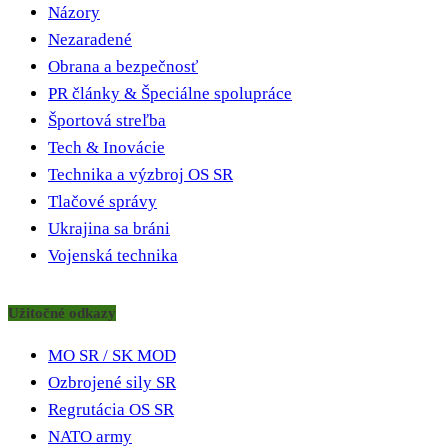
Názory
Nezaradené
Obrana a bezpečnosť
PR články & Špeciálne spolupráce
Športová streľba
Tech & Inovácie
Technika a výzbroj OS SR
Tlačové správy
Ukrajina sa bráni
Vojenská technika
Užitočné odkazy
MO SR / SK MOD
Ozbrojené sily SR
Regrutácia OS SR
NATO army