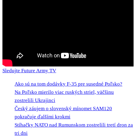
Sledujte Future Army TV
Ako sú na tom dodávky F-35 pre susedné Poľsko?
Na Poľsko mierilo viac ruských striel, väčšinu
zostrelili Ukrajinci
Český záujem o slovenský mínomet SAM120
pokračuje ďalšími krokmi
Stíhačky NATO nad Rumunskom zostrelili tretí dron za
tri dni