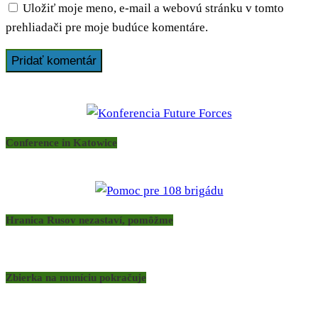
Uložiť moje meno, e-mail a webovú stránku v tomto
prehliadači pre moje budúce komentáre.
Conference in Katowice
Hranica Rusov nezastaví, pomôžme
Zbierka na muníciu pokračuje