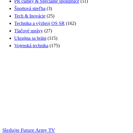
PR články & Špeciálne spolupráce
(11)
Športová streľba
(3)
Tech & Inovácie
(25)
Technika a výzbroj OS SR
(162)
Tlačové správy
(27)
Ukrajina sa bráni
(115)
Vojenská technika
(175)
Sledujte Future Army TV