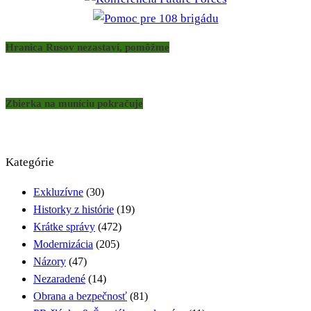
Hranica Rusov nezastaví, pomôžme
Zbierka na muníciu pokračuje
Kategórie
Exkluzívne
(30)
Historky z histórie
(19)
Krátke správy
(472)
Modernizácia
(205)
Názory
(47)
Nezaradené
(14)
Obrana a bezpečnosť
(81)