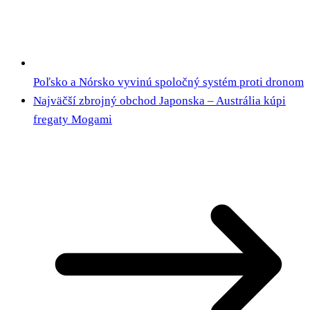
Poľsko a Nórsko vyvinú spoločný systém proti dronom
Najväčší zbrojný obchod Japonska – Austrália kúpi
fregaty Mogami