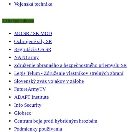
Vojenská technika
Užitočné odkazy
MO SR / SK MOD
Ozbrojené sily SR
Regrutácia OS SR
NATO army
Združenie obranného a bezpečnostného priemyslu SR
Legis Telum - Združenie vlastníkov strelných zbraní
Slovenský zväz vojakov v zálohe
FutureArmyTV
ADAPT Institute
Info Security
Globsec
Centrum boja proti hybridným hrozbám
Podmienky používania