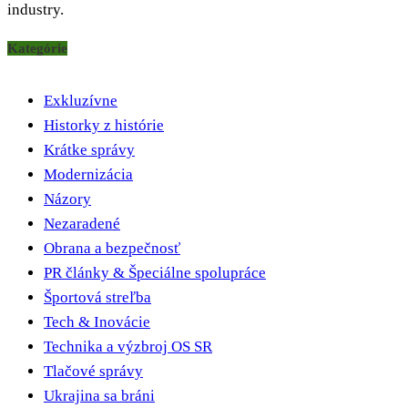
industry.
Kategórie
Exkluzívne
Historky z histórie
Krátke správy
Modernizácia
Názory
Nezaradené
Obrana a bezpečnosť
PR články & Špeciálne spolupráce
Športová streľba
Tech & Inovácie
Technika a výzbroj OS SR
Tlačové správy
Ukrajina sa bráni