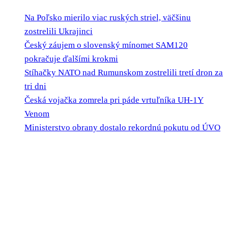
Na Poľsko mierilo viac ruských striel, väčšinu
zostrelili Ukrajinci
Český záujem o slovenský mínomet SAM120
pokračuje ďalšími krokmi
Stíhačky NATO nad Rumunskom zostrelili tretí dron za
tri dni
Česká vojačka zomrela pri páde vrtuľníka UH-1Y
Venom
Ministerstvo obrany dostalo rekordnú pokutu od ÚVO