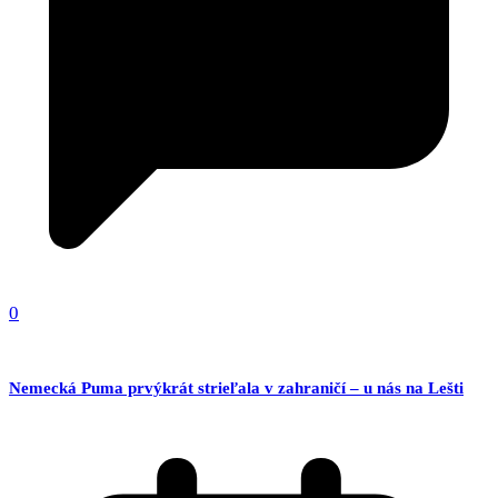
0
Nemecká Puma prvýkrát strieľala v zahraničí – u nás na Lešti