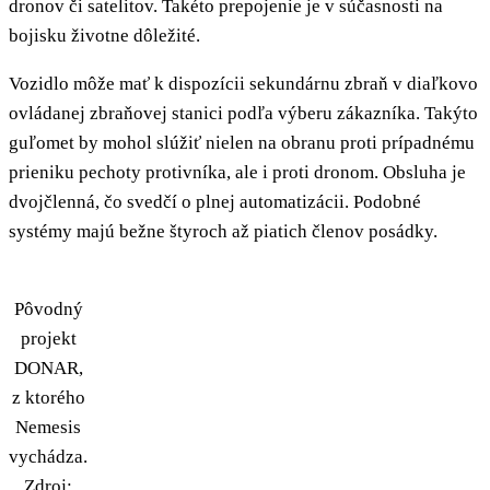
dronov či satelitov. Takéto prepojenie je v súčasnosti na
bojisku životne dôležité.
Vozidlo môže mať k dispozícii sekundárnu zbraň v diaľkovo
ovládanej zbraňovej stanici podľa výberu zákazníka. Takýto
guľomet by mohol slúžiť nielen na obranu proti prípadnému
prieniku pechoty protivníka, ale i proti dronom. Obsluha je
dvojčlenná, čo svedčí o plnej automatizácii. Podobné
systémy majú bežne štyroch až piatich členov posádky.
Pôvodný
projekt
DONAR,
z ktorého
Nemesis
vychádza.
Zdroj: