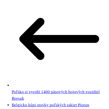
Poľsko si vyrobí 1400 pásových bojových vozidiel
Borsuk
Belgicko kúpi stovky poľských rakiet Piorun