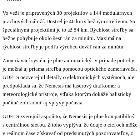
Vo veži je pripravených 30 projektilov a 144 modulárnych
prachových náloží. Dostrel je 40 km s bežným strelivom. So
špeciálnymi projektilmi je to až 54 km. Rýchlosť streľby sa
bežne pohybuje okolo šesť rán za minútu. Maximálna
rýchlosť streľby je podľa výrobcu deväť rán za minútu.
Zameriavací systém je plne automatický. V prípade potreby
je možná aj priama streľba pomocou optického zameriavača.
GDELS nezverejnil detaily o elektronických systémoch, ale
predpokladá sa, že Nemesis má laserový diaľkomer a
meteorologické prístroje, vďaka ktorým dokáže balistický
počítač zohľadniť aj vplyvy počasia.
GDELS zverejnil aspoň to, že Nemesis je plne kompatibilný
s centrálnou sieťou. Z toho vyplýva, že údaje o cieľoch môže
v reálnom čase získavať od predsunutých pozorovateľov, z