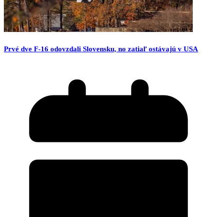
Prvé dve F-16 odovzdali Slovensku, no zatiaľ ostávajú v USA