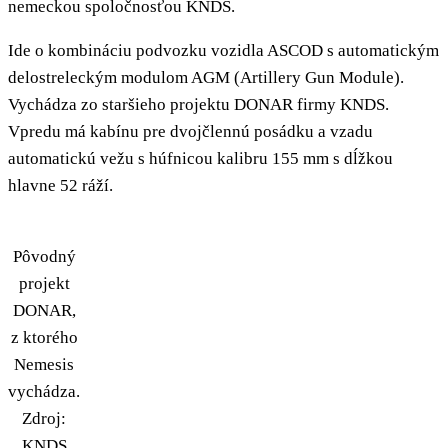
nemeckou spoločnosťou KNDS.
Ide o kombináciu podvozku vozidla ASCOD s automatickým
delostreleckým modulom AGM (Artillery Gun Module).
Vychádza zo staršieho projektu DONAR firmy KNDS.
Vpredu má kabínu pre dvojčlennú posádku a vzadu
automatickú vežu s húfnicou kalibru 155 mm s dĺžkou
hlavne 52 ráží.
Pôvodný
projekt
DONAR,
z ktorého
Nemesis
vychádza.
Zdroj:
KNDS