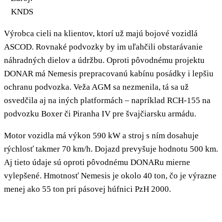
KNDS
Výrobca cieli na klientov, ktorí už majú bojové vozidlá
ASCOD. Rovnaké podvozky by im uľahčili obstarávanie
náhradných dielov a údržbu. Oproti pôvodnému projektu
DONAR má Nemesis prepracovanú kabínu posádky i lepšiu
ochranu podvozka. Veža AGM sa nezmenila, tá sa už
osvedčila aj na iných platformách – napríklad RCH-155 na
podvozku Boxer či Piranha IV pre švajčiarsku armádu.
Motor vozidla má výkon 590 kW a stroj s ním dosahuje
rýchlosť takmer 70 km/h. Dojazd prevyšuje hodnotu 500 km.
Aj tieto údaje sú oproti pôvodnému DONARu mierne
vylepšené. Hmotnosť Nemesis je okolo 40 ton, čo je výrazne
menej ako 55 ton pri pásovej húfnici PzH 2000.