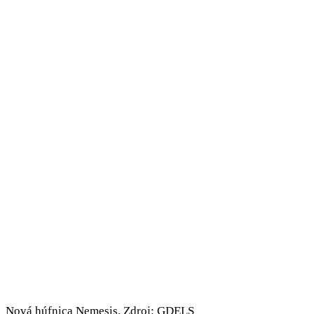
Nová húfnica Nemesis. Zdroj: GDELS