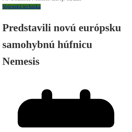
Vojenská technika
Predstavili novú európsku
samohybnú húfnicu
Nemesis