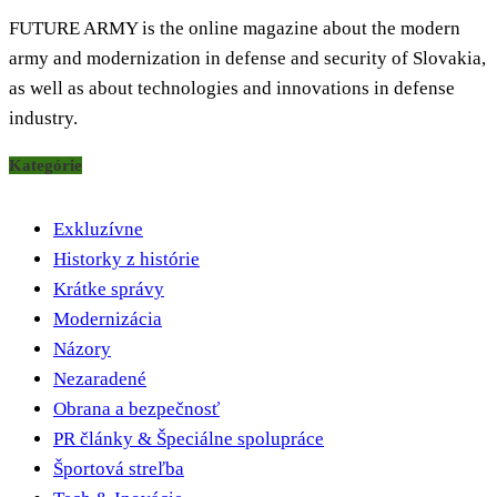
FUTURE ARMY is the online magazine about the modern
army and modernization in defense and security of Slovakia,
as well as about technologies and innovations in defense
industry.
Kategórie
Exkluzívne
Historky z histórie
Krátke správy
Modernizácia
Názory
Nezaradené
Obrana a bezpečnosť
PR články & Špeciálne spolupráce
Športová streľba