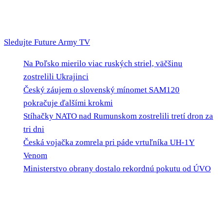
Sledujte Future Army TV
Na Poľsko mierilo viac ruských striel, väčšinu
zostrelili Ukrajinci
Český záujem o slovenský mínomet SAM120
pokračuje ďalšími krokmi
Stíhačky NATO nad Rumunskom zostrelili tretí dron za
tri dni
Česká vojačka zomrela pri páde vrtuľníka UH-1Y
Venom
Ministerstvo obrany dostalo rekordnú pokutu od ÚVO