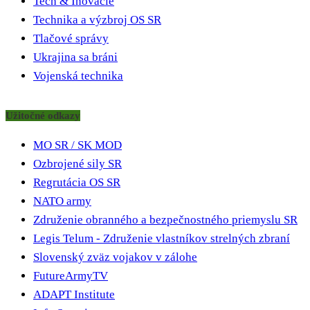
Tech & Inovácie
Technika a výzbroj OS SR
Tlačové správy
Ukrajina sa bráni
Vojenská technika
Užitočné odkazy
MO SR / SK MOD
Ozbrojené sily SR
Regrutácia OS SR
NATO army
Združenie obranného a bezpečnostného priemyslu SR
Legis Telum - Združenie vlastníkov strelných zbraní
Slovenský zväz vojakov v zálohe
FutureArmyTV
ADAPT Institute