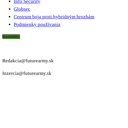
Info Security
Globsec
Centrum boja proti hybridným hrozbám
Podmienky používania
Kontakty
Redakcia@futurearmy.sk
Inzercia@futurearmy.sk