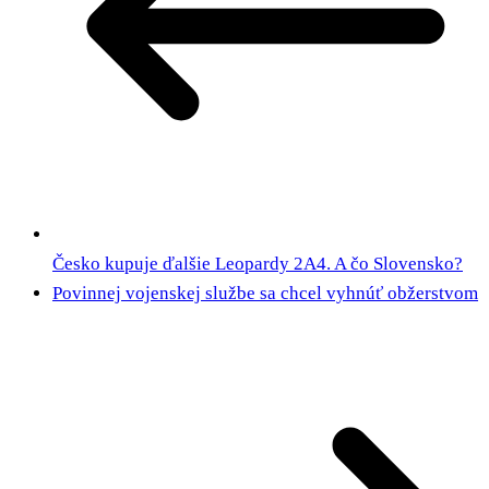
Česko kupuje ďalšie Leopardy 2A4. A čo Slovensko?
Povinnej vojenskej službe sa chcel vyhnúť obžerstvom