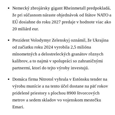
Nemecký zbrojársky gigant Rheinmetall predpokladá,
že pri súčasnom náraste objednávok od štátov NATO a
EÚ dosiahne do roku 2027 predaje v hodnote viac ako
20 miliárd eur.
Prezident Volodymyr Zelenskyj oznámil, že Ukrajina
od začiatku roku 2024 vyrobila 2,5 milióna
mínometných a delostreleckých granátov rôznych
kalibrov, a to najmä v spolupráci so zahraničnými
partnermi, ktorí do tejto výroby investujú.
Domáca firma Nitrotol vyhrala v Estónsku tender na
výrobu munície a na tento účel dostane na päť rokov
pridelené priestory s plochou 8900 štvorcových
metrov a sedem skladov vo vojenskom mestečku
Emari.