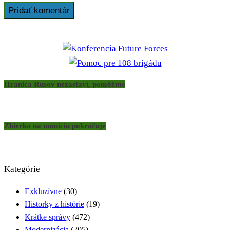
Hranica Rusov nezastaví, pomôžme
Zbierka na muníciu pokračuje
Kategórie
Exkluzívne
(30)
Historky z histórie
(19)
Krátke správy
(472)
Modernizácia
(205)