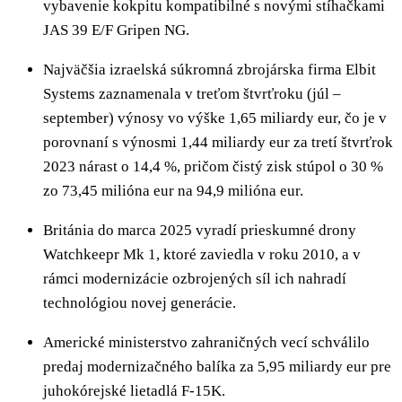
vybavenie kokpitu kompatibilné s novými stíhačkami
JAS 39 E/F Gripen NG.
Najväčšia izraelská súkromná zbrojárska firma Elbit
Systems zaznamenala v treťom štvrťroku (júl –
september) výnosy vo výške 1,65 miliardy eur, čo je v
porovnaní s výnosmi 1,44 miliardy eur za tretí štvrťrok
2023 nárast o 14,4 %, pričom čistý zisk stúpol o 30 %
zo 73,45 milióna eur na 94,9 milióna eur.
Británia do marca 2025 vyradí prieskumné drony
Watchkeepr Mk 1, ktoré zaviedla v roku 2010, a v
rámci modernizácie ozbrojených síl ich nahradí
technológiou novej generácie.
Americké ministerstvo zahraničných vecí schválilo
predaj modernizačného balíka za 5,95 miliardy eur pre
juhokórejské lietadlá F-15K.