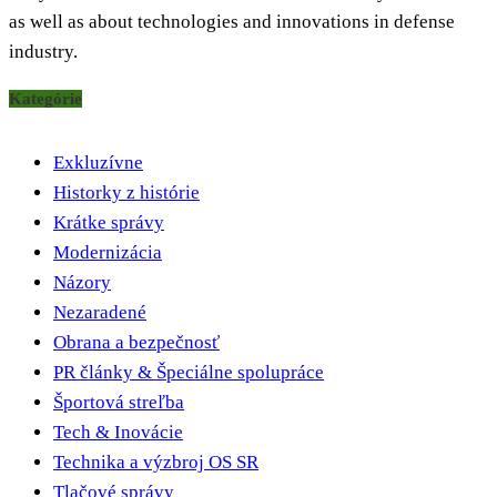
as well as about technologies and innovations in defense
industry.
Kategórie
Exkluzívne
Historky z histórie
Krátke správy
Modernizácia
Názory
Nezaradené
Obrana a bezpečnosť
PR články & Špeciálne spolupráce
Športová streľba
Tech & Inovácie
Technika a výzbroj OS SR
Tlačové správy