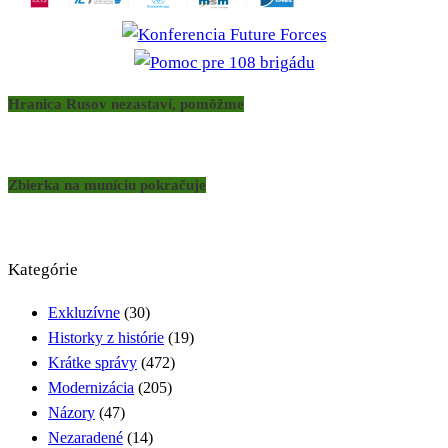
Hranica Rusov nezastaví, pomôžme
Zbierka na muníciu pokračuje
Kategórie
Exkluzívne
(30)
Historky z histórie
(19)
Krátke správy
(472)
Modernizácia
(205)
Názory
(47)
Nezaradené
(14)