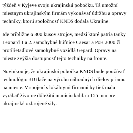
týždeň v Kyjeve svoju ukrajinskú pobočku. Tá umožní
miestnym ukrajinským firmám vykonávať údržbu a opravy
techniky, ktorú spoločnosť KNDS dodala Ukrajine.
Ide približne o 800 kusov strojov, medzi ktoré patria tanky
Leopard 1 a 2. samohybné húfnice Caesar a PzH 2000 či
protilietadlové samohybné vozidlá Gepard. Opravy na
mieste zvýšia dostupnosť tejto techniky na fronte.
Novinkou je, že ukrajinská pobočka KNDS bude používať
technológiu 3D tlače na výrobu náhradných dielov priamo
na mieste. V spojení s lokálnymi firmami by tiež mala
vyrábať životne dôležitú muníciu kalibru 155 mm pre
ukrajinské ozbrojené sily.