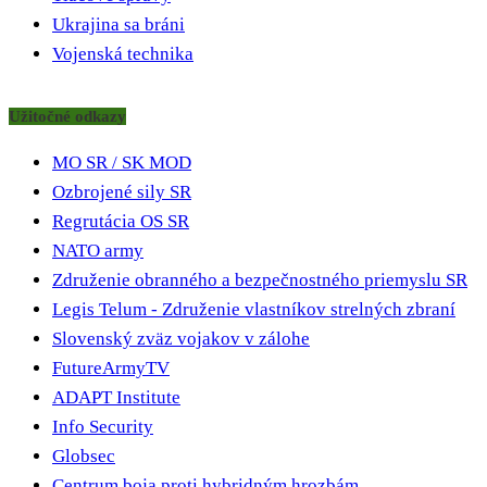
Ukrajina sa bráni
Vojenská technika
Užitočné odkazy
MO SR / SK MOD
Ozbrojené sily SR
Regrutácia OS SR
NATO army
Združenie obranného a bezpečnostného priemyslu SR
Legis Telum - Združenie vlastníkov strelných zbraní
Slovenský zväz vojakov v zálohe
FutureArmyTV
ADAPT Institute
Info Security
Globsec
Centrum boja proti hybridným hrozbám