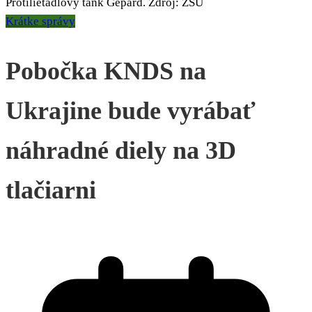
Protilietadlový tank Gepard. Zdroj: ZSU
Krátke správy
Pobočka KNDS na
Ukrajine bude vyrábať
náhradné diely na 3D
tlačiarni