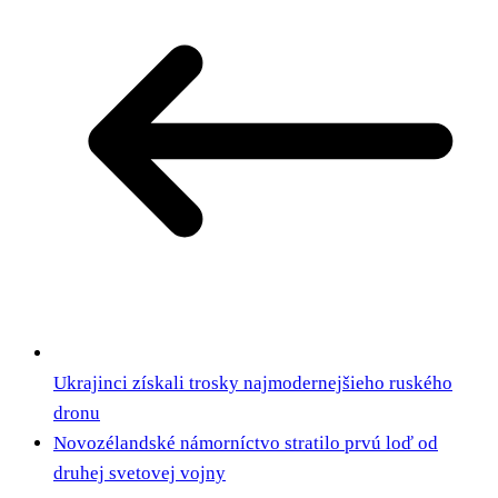
Ukrajinci získali trosky najmodernejšieho ruského
dronu
Novozélandské námorníctvo stratilo prvú loď od
druhej svetovej vojny