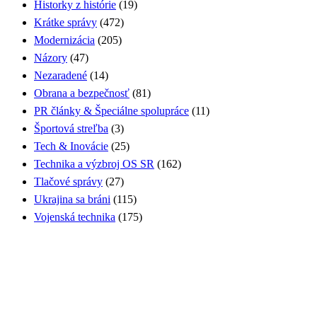
Historky z histórie
(19)
Krátke správy
(472)
Modernizácia
(205)
Názory
(47)
Nezaradené
(14)
Obrana a bezpečnosť
(81)
PR články & Špeciálne spolupráce
(11)
Športová streľba
(3)
Tech & Inovácie
(25)
Technika a výzbroj OS SR
(162)
Tlačové správy
(27)
Ukrajina sa bráni
(115)
Vojenská technika
(175)