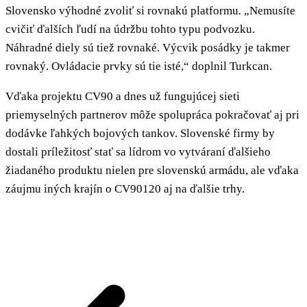
Slovensko výhodné zvoliť si rovnakú platformu
.
„Nemusíte
cvičiť ďalších ľudí na údržbu tohto typu podvozku.
Náhradné diely sú tiež rovnaké. Výcvik posádky je takmer
rovnaký. Ovládacie prvky sú tie isté,“ doplnil Turkcan.
Vďaka projektu CV90 a dnes už fungujúcej sieti
priemyselných partnerov môže spolupráca pokračovať aj pri
dodávke ľahkých bojových tankov. Slovenské firmy by
dostali príležitosť stať sa lídrom vo vytváraní ďalšieho
žiadaného produktu nielen pre slovenskú armádu, ale vďaka
záujmu iných krajín o CV90120 aj na ďalšie trhy.