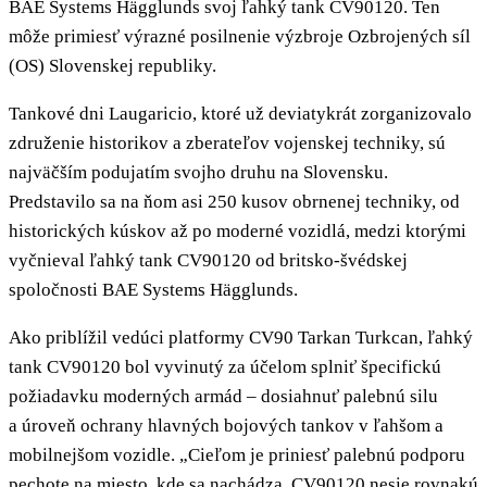
BAE Systems Hägglunds svoj ľahký tank CV90120. Ten
môže primiesť výrazné posilnenie výzbroje Ozbrojených síl
(OS) Slovenskej republiky.
Tankové dni Laugaricio, ktoré už deviatykrát zorganizovalo
združenie historikov a zberateľov vojenskej techniky, sú
najväčším podujatím svojho druhu na Slovensku.
Predstavilo sa na ňom asi 250 kusov obrnenej techniky, od
historických kúskov až po moderné vozidlá, medzi ktorými
vyčnieval ľahký tank CV90120 od britsko-švédskej
spoločnosti BAE Systems Hägglunds.
Ako priblížil vedúci platformy CV90 Tarkan Turkcan, ľahký
tank CV90120 bol vyvinutý za účelom splniť špecifickú
požiadavku moderných armád – dosiahnuť palebnú silu
a úroveň ochrany hlavných bojových tankov v ľahšom a
mobilnejšom vozidle. „Cieľom je priniesť palebnú podporu
pechote na miesto, kde sa nachádza. CV90120 nesie rovnakú