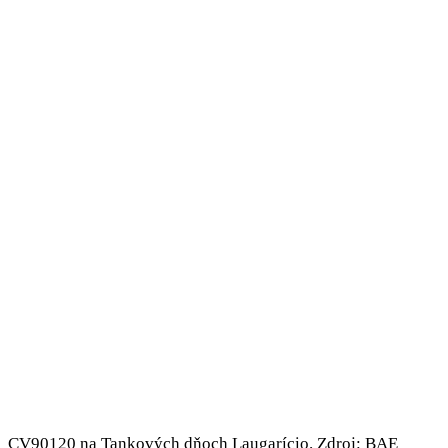
CV90120 na Tankových dňoch Laugarício. Zdroj: BAE