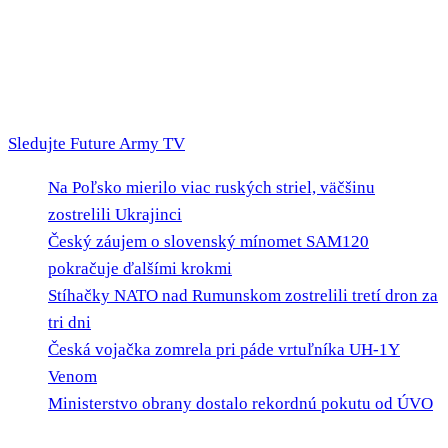
Sledujte Future Army TV
Na Poľsko mierilo viac ruských striel, väčšinu
zostrelili Ukrajinci
Český záujem o slovenský mínomet SAM120
pokračuje ďalšími krokmi
Stíhačky NATO nad Rumunskom zostrelili tretí dron za
tri dni
Česká vojačka zomrela pri páde vrtuľníka UH-1Y
Venom
Ministerstvo obrany dostalo rekordnú pokutu od ÚVO