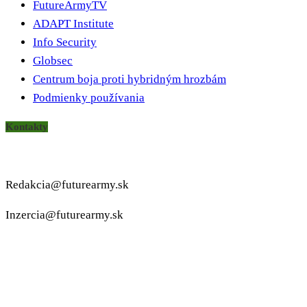
FutureArmyTV
ADAPT Institute
Info Security
Globsec
Centrum boja proti hybridným hrozbám
Podmienky používania
Kontakty
Redakcia@futurearmy.sk
Inzercia@futurearmy.sk