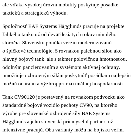
ale vďaka vysokej úrovni mobility poskytuje posádke
taktickú a strategickú výhodu.
Spoločnosť BAE Systems Hägglunds pracuje na projekte
ľahkého tanku už od deväťdesiatych rokov minulého
storočia. Slovensku ponúka verziu modernizovanú
o špičkové technológie. S rovnakou palebnou silou ako
hlavný bojový tank, ale s takmer polovičnou hmotnosťou,
odolným pancierovaním a systémom aktívnej ochrany,
umožňuje ozbrojeným silám poskytnúť posádkam najlepšiu
možnú ochranu a výzbroj pri maximálnej hospodárnosti.
Tank CV90120 je postavený na rovnakom podvozku ako
štandardné bojové vozidlo pechoty CV90, na ktorého
výrobe pre slovenské ozbrojené sily BAE Systems
Hägglunds a jeho slovenskí priemyselní partneri už
intenzívne pracujú. Oba varianty môžu na bojisku veľmi