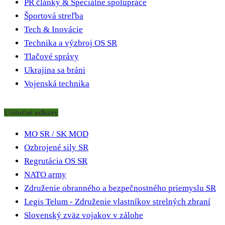
PR články & Špeciálne spolupráce
Športová streľba
Tech & Inovácie
Technika a výzbroj OS SR
Tlačové správy
Ukrajina sa bráni
Vojenská technika
Užitočné odkazy
MO SR / SK MOD
Ozbrojené sily SR
Regrutácia OS SR
NATO army
Združenie obranného a bezpečnostného priemyslu SR
Legis Telum - Združenie vlastníkov strelných zbraní
Slovenský zväz vojakov v zálohe