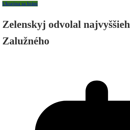
Ukrajina sa bráni
Zelenskyj odvolal najvyššieh
Zalužného