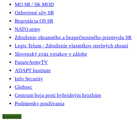
MO SR / SK MOD
Ozbrojené sily SR
Regrutácia OS SR
NATO army
Združenie obranného a bezpečnostného priemyslu SR
Legis Telum - Združenie vlastníkov strelných zbraní
Slovenský zväz vojakov v zálohe
FutureArmyTV
ADAPT Institute
Info Security
Globsec
Centrum boja proti hybridným hrozbám
Podmienky používania
Kontakty