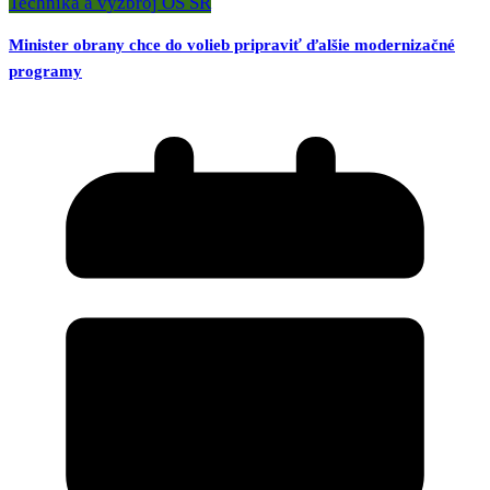
Technika a výzbroj OS SR
Minister obrany chce do volieb pripraviť ďalšie modernizačné
programy