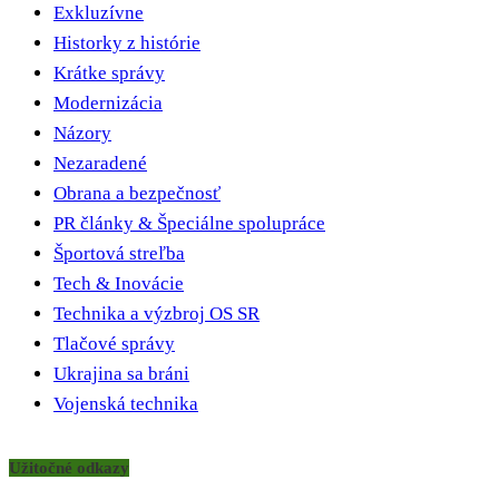
Exkluzívne
Historky z histórie
Krátke správy
Modernizácia
Názory
Nezaradené
Obrana a bezpečnosť
PR články & Špeciálne spolupráce
Športová streľba
Tech & Inovácie
Technika a výzbroj OS SR
Tlačové správy
Ukrajina sa bráni
Vojenská technika
Užitočné odkazy