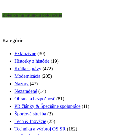
Zbierka na muníciu pokračuje
Kategórie
Exkluzívne
(30)
Historky z histórie
(19)
Krátke správy
(472)
Modernizácia
(205)
Názory
(47)
Nezaradené
(14)
Obrana a bezpečnosť
(81)
PR články & Špeciálne spolupráce
(11)
Športová streľba
(3)
Tech & Inovácie
(25)
Technika a výzbroj OS SR
(162)