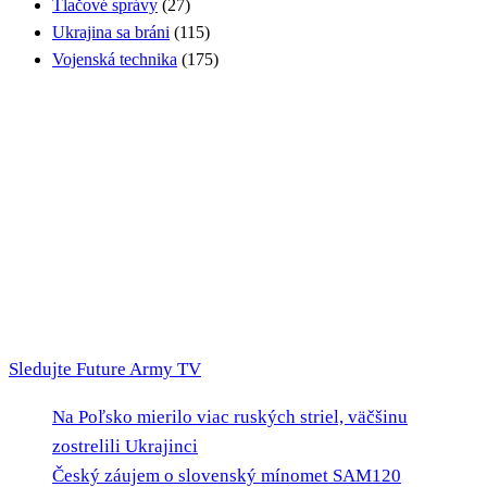
Tlačové správy
(27)
Ukrajina sa bráni
(115)
Vojenská technika
(175)
Sledujte Future Army TV
Na Poľsko mierilo viac ruských striel, väčšinu
zostrelili Ukrajinci
Český záujem o slovenský mínomet SAM120