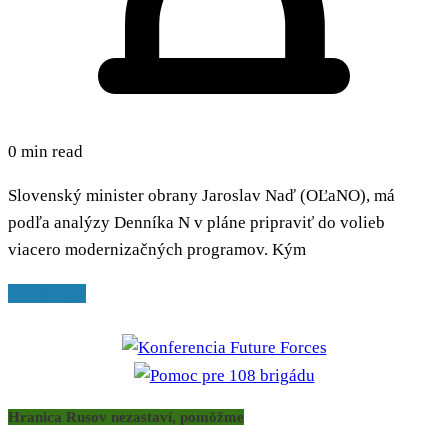
0 min read
Slovenský minister obrany Jaroslav Naď (OĽaNO), má
podľa analýzy Denníka N v pláne pripraviť do volieb
viacero modernizačných programov. Kým
Read More
Hranica Rusov nezastaví, pomôžme