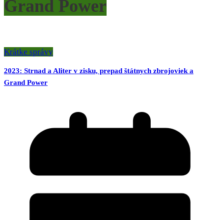
Grand Power
Krátke správy
2023: Strnad a Aliter v zisku, prepad štátnych zbrojoviek a
Grand Power