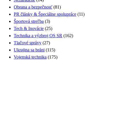
Obrana a bezpečnosť
(81)
PR články & Špeciálne spolupráce
(11)
Športová streľba
(3)
Tech & Inovácie
(25)
Technika a výzbroj OS SR
(162)
Tlačové správy
(27)
Ukrajina sa bráni
(115)
Vojenská technika
(175)