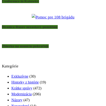
Conference in Katowice
Hranica Rusov nezastaví, pomôžme
Zbierka na muníciu pokračuje
Kategórie
Exkluzívne
(30)
Historky z histórie
(19)
Krátke správy
(472)
Modernizácia
(206)
Názory
(47)
Nezaradené
(14)