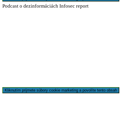
Podcast o dezinformáciách Infosec report
Kliknutím prijmete súbory cookie marketing a povolíte tento obsah