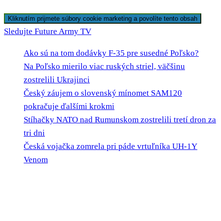
Kliknutím prijmete súbory cookie marketing a povolíte tento obsah
Sledujte Future Army TV
Ako sú na tom dodávky F-35 pre susedné Poľsko?
Na Poľsko mierilo viac ruských striel, väčšinu
zostrelili Ukrajinci
Český záujem o slovenský mínomet SAM120
pokračuje ďalšími krokmi
Stíhačky NATO nad Rumunskom zostrelili tretí dron za
tri dni
Česká vojačka zomrela pri páde vrtuľníka UH-1Y
Venom