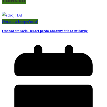
Obrana a bezpečnosť
Obchod storočia. Izrael predá obranný štít za miliardy