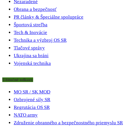
Nezaradené
Obrana a bezpečnosť
PR články & Špeciálne spolupráce
Športová streľba
Tech & Inovácie
Technika a výzbroj OS SR
Tlačové správy
Ukrajina sa bráni
Vojenská technika
Užitočné odkazy
MO SR / SK MOD
Ozbrojené sily SR
Regrutácia OS SR
NATO army
Združenie obranného a bezpečnostného priemyslu SR