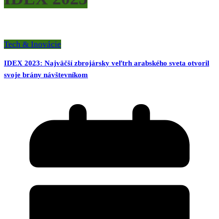
Tech & Inovácie
IDEX 2023: Najväčší zbrojársky veľtrh arabského sveta otvoril
svoje brány návštevníkom