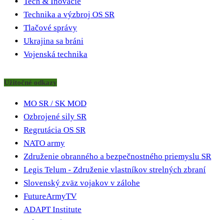
Tech & Inovácie
Technika a výzbroj OS SR
Tlačové správy
Ukrajina sa bráni
Vojenská technika
Užitočné odkazy
MO SR / SK MOD
Ozbrojené sily SR
Regrutácia OS SR
NATO army
Združenie obranného a bezpečnostného priemyslu SR
Legis Telum - Združenie vlastníkov strelných zbraní
Slovenský zväz vojakov v zálohe
FutureArmyTV
ADAPT Institute