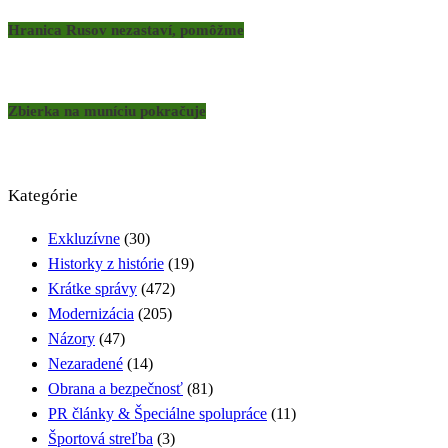
Hranica Rusov nezastaví, pomôžme
Zbierka na muníciu pokračuje
Kategórie
Exkluzívne
(30)
Historky z histórie
(19)
Krátke správy
(472)
Modernizácia
(205)
Názory
(47)
Nezaradené
(14)
Obrana a bezpečnosť
(81)
PR články & Špeciálne spolupráce
(11)
Športová streľba
(3)