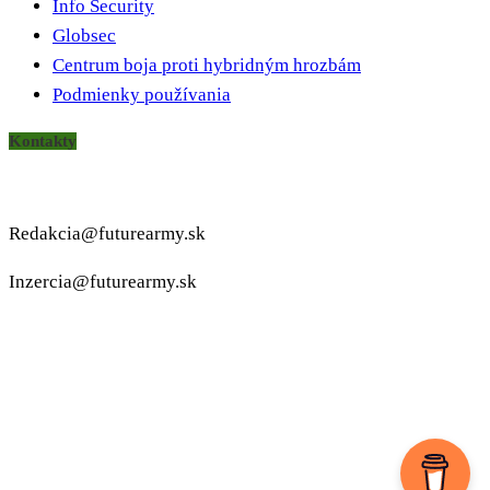
Info Security
Globsec
Centrum boja proti hybridným hrozbám
Podmienky používania
Kontakty
Redakcia@futurearmy.sk
Inzercia@futurearmy.sk