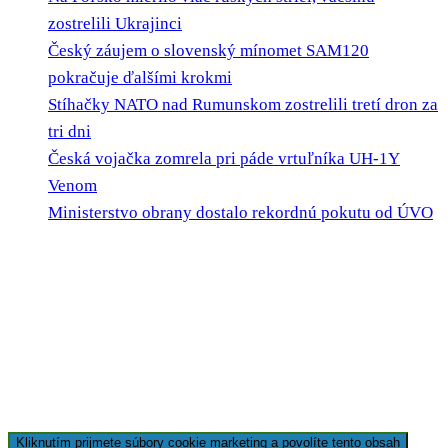
zostrelili Ukrajinci
Český záujem o slovenský mínomet SAM120
pokračuje ďalšími krokmi
Stíhačky NATO nad Rumunskom zostrelili tretí dron za
tri dni
Česká vojačka zomrela pri páde vrtuľníka UH-1Y
Venom
Ministerstvo obrany dostalo rekordnú pokutu od ÚVO
Kliknutím prijmete súbory cookie marketing a povolíte tento obsah