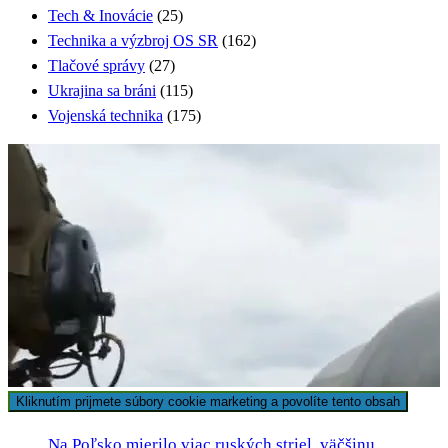
Tech & Inovácie
(25)
Technika a výzbroj OS SR
(162)
Tlačové správy
(27)
Ukrajina sa bráni
(115)
Vojenská technika
(175)
Sledujte Future Army TV
Kliknutím prijmete súbory cookie marketing a povolíte tento obsah
Na Poľsko mierilo viac ruských striel, väčšinu