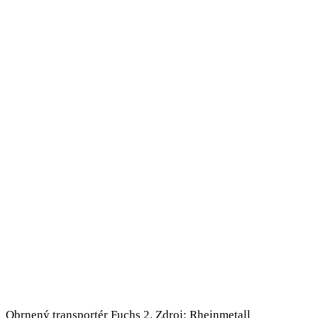
Obrnený transportér Fuchs 2. Zdroj: Rheinmetall