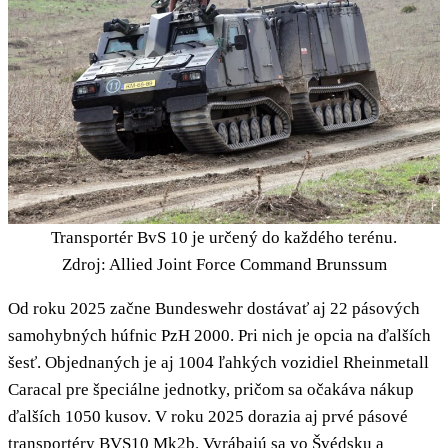
Transportér BvS 10 je určený do každého terénu.
Zdroj: Allied Joint Force Command Brunssum
Od roku 2025 začne Bundeswehr dostávať aj 22 pásových
samohybných húfnic PzH 2000. Pri nich je opcia na ďalších
šesť. Objednaných je aj 1004 ľahkých vozidiel Rheinmetall
Caracal pre špeciálne jednotky, pričom sa očakáva nákup
ďalších 1050 kusov. V roku 2025 dorazia aj prvé pásové
transportéry BVS10 Mk2b. Vyrábajú sa vo Švédsku a