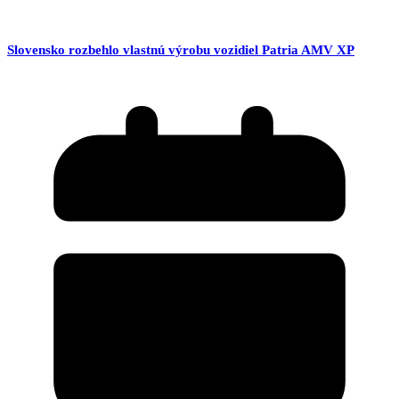
Slovensko rozbehlo vlastnú výrobu vozidiel Patria AMV XP