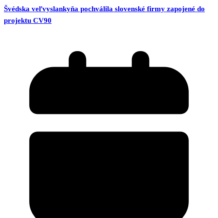
Švédska veľvyslankyňa pochválila slovenské firmy zapojené do
projektu CV90