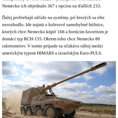
Nemecko ich objednalo 367 s opciou na ďalších 233.
Ďalej prebiehajú súťaže na systémy, pri ktorých sa ešte
nerozhodlo. Ide najmä o kolesové samohybné húfnice,
ktorých chce Nemecko kúpiť 168 a horúcim favoritom je
domáci typ RCH-155. Okrem toho chce Nemecko 80
raketometov. V tomto prípade sa očakáva súboj medzi
americkým typom HIMARS a izraelským Euro-PULS.