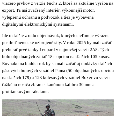
viacero prvkov z verzie Fuchs 2, ktorá sa aktuálne vyrába na
export. Tá má zväčšený interiér, výkonnejší motor,
vylepšenú ochranu a podvozok a tiež je vybavená
digitálnymi elektronickými systémami.
Ide o ďalšie z radu objednávok, ktorých cieľom je výrazne
posilniť nemecké ozbrojené sily. V roku 2025 by mali začať
preberať prvé tanky Leopard v najnovšej verzii 2A8. Tých
bolo objednaných zatiaľ 18 s opciou na ďalších 105 kusov.
Rovnako na budúci rok by sa mali začať aj dodávky ďalších
pásových bojových vozidiel Puma (50 objednaných s opciou
na ďalších 179) a 123 kolesových vozidiel Boxer vo verzii
ťažkého nosiča zbraní s kanónom kalibru 30 mm a
protitankovými raketami.