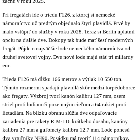
začnú v roku 2025.
Pri fregatách ide o triedu F126, z ktorej si nemecké
námorníctvo už predtým objednalo štyri plavidlá. Prvé by
malo vstúpiť do služby v roku 2028. Teraz si Berlín uplatnil
opciu na ďalšie dve. Dokopy tak bude mať šesť moderných
fregát. Pôjde o najväčšie lode nemeckého námorníctva od
druhej svetovej vojny. Dve nové lode majú stáť tri miliardy
eur.
Trieda F126 má dĺžku 166 metrov a výtlak 10 550 ton.
Týmito rozmermi spadajú plavidlá skôr medzi torpédoborce
ako fregaty. Výzbroj tvorí kanón kalibru 127 mm, osem
striel proti lodiam či pozemným cieľom a 64 rakiet proti
lietadlám. Na blízku obranu slúžia dve odpaľovacie
zariadenia pre rakety RIM-116 krátkeho dosahu, kanóny
kalibru 27 mm a guľomety kalibru 12,7 mm. Lode ponesú
dva vrtuľníky NH90. Posádku má tvoriť 114 námorníkov.